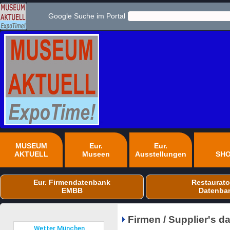
Google Suche im Portal
MUSEUM
Eur.
Eur.
AKTUELL
Museen
Ausstellungen
SH
Eur. Firmendatenbank
Restaurato
EMBB
Datenba
Firmen / Supplier's 