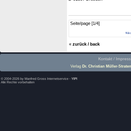
Seite/page [1/4]
«
zurück / back
Kontakt / Impres
Verlag
Dr. Christian Müller-Strate
© 2004-2026 by Manfred Gross Internetservice -
YIPI
Alle Rechte vorbehalten