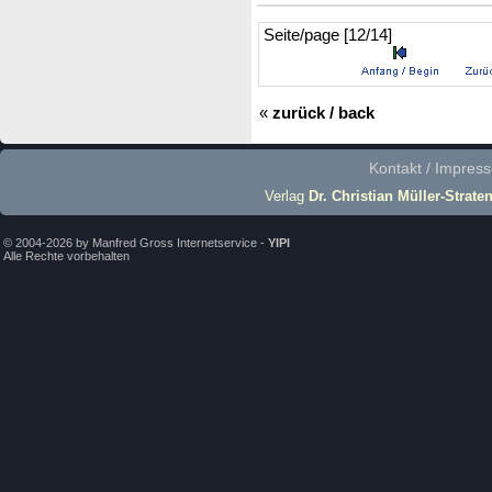
Seite/page [12/14]
«
zurück / back
Kontakt / Impres
Verlag
Dr. Christian Müller-Strate
© 2004-2026 by Manfred Gross Internetservice -
YIPI
Alle Rechte vorbehalten