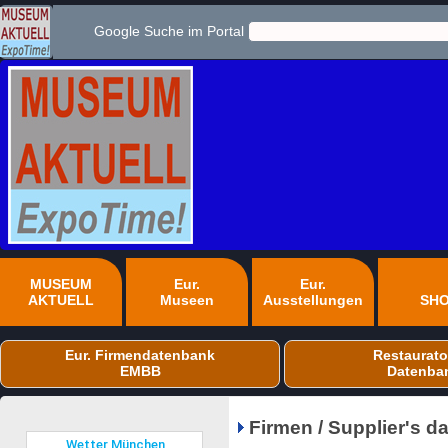
Google Suche im Portal
MUSEUM
Eur.
Eur.
AKTUELL
Museen
Ausstellungen
SH
Eur. Firmendatenbank
Restaurato
EMBB
Datenba
Firmen / Supplier's 