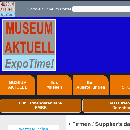
Google Suche im Portal
MUSEUM
Eur.
Eur.
AKTUELL
Museen
Ausstellungen
SH
Eur. Firmendatenbank
Restaurato
EMBB
Datenba
Firmen / Supplier's 