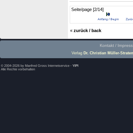
Seite/page [2/14]
«
zurück / back
Kontakt / Impres
Verlag
Dr. Christian Müller-Strate
© 2004-2026 by Manfred Gross Internetservice -
YIPI
Alle Rechte vorbehalten