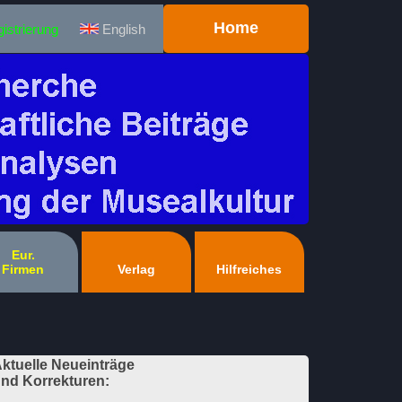
Home
istrierung
English
Eur.
Firmen
Verlag
Hilfreiches
ktuelle Neueinträge
nd Korrekturen: