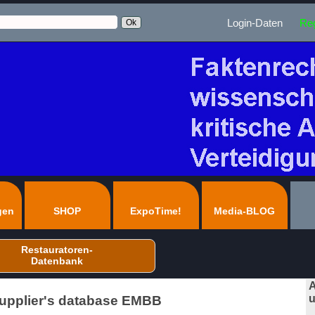
Login-Daten
Reg
gen
SHOP
ExpoTime!
Media-BLOG
Restauratoren-
Datenbank
A
u
Supplier's database EMBB