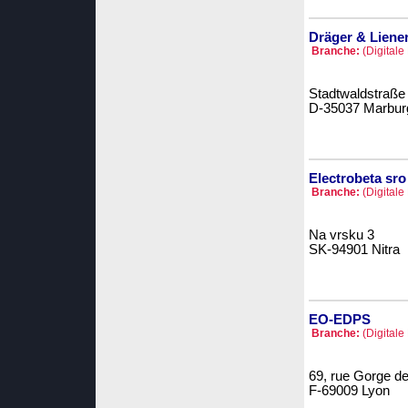
Dräger & Liener
Branche:
(Digitale
Stadtwaldstraße
D-35037 Marbur
Electrobeta sro
Branche:
(Digitale
Na vrsku 3
SK-94901 Nitra
EO-EDPS
Branche:
(Digitale
69, rue Gorge d
F-69009 Lyon