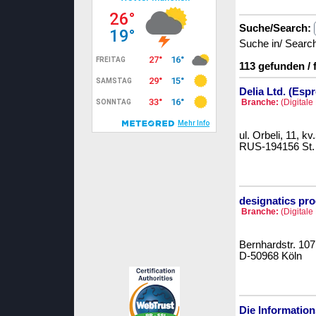
Suche/Search:
Suche in/ Searc
113 gefunden / 
Delia Ltd. (Esp
Branche:
(Digitale
ul. Orbeli, 11, kv
RUS-194156 St.
designatics pr
Branche:
(Digitale
Bernhardstr. 107
D-50968 Köln
Die Informatio