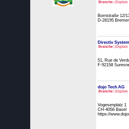
Branche:
(Digitale
Bornstraße 12/1
D-28195 Breme
Directiv Syste
Branche:
(Digitale
51, Rue de Verd
F-92158 Suresn
dojo Tech AG
Branche:
(Digitale
Vogesenplatz 1
CH-4056 Basel
https://www.doj