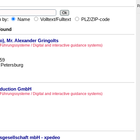
P
h by:
Name
Volltext/Fulltext
PLZ/ZIP-code
found
ro), Mr. Alexander Gringolts
 Führungssysteme / Digital and interactive guidance systems)
.59
 Petersburg
oduction GmbH
 Führungssysteme / Digital and interactive guidance systems)
nsgesellschaft mbH - xpedeo