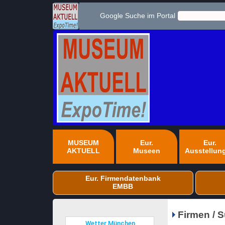
Google Suche im Portal
MUSEUM
Eur.
Eur.
AKTUELL
Museen
Ausstellun
Eur. Firmendatenbank
EMBB
Firmen / 