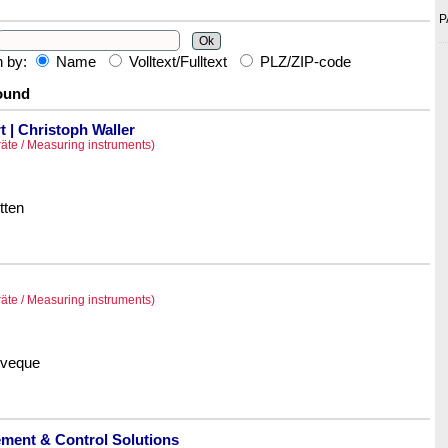
P
h by:
Name
Volltext/Fulltext
PLZ/ZIP-code
found
t | Christoph Waller
äte / Measuring instruments)
tten
äte / Measuring instruments)
Éveque
ent & Control Solutions