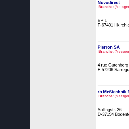
Novodirect
Branche:
(Messger
BP 1
F-67401 Illkirch
Pierron SA
Branche:
(Messger
4 rue Gutenberg
F-57206 Sarreg
rb Meßtechnik
Branche:
(Messger
Sollingstr. 26
D-37194 Bodenf