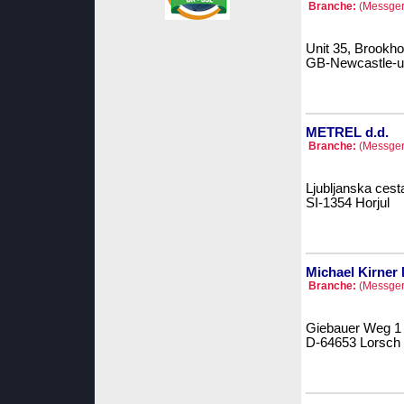
Branche:
(Messger
Unit 35, Brookh
GB-Newcastle-un
METREL d.d.
Branche:
(Messger
Ljubljanska cest
SI-1354 Horjul
Michael Kirner
Branche:
(Messger
Giebauer Weg 1
D-64653 Lorsch