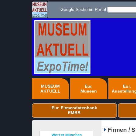
Google Suche im Portal
MUSEUM
Eur.
Eur.
AKTUELL
Museen
Ausstellun
Eur. Firmendatenbank
EMBB
Firmen / 