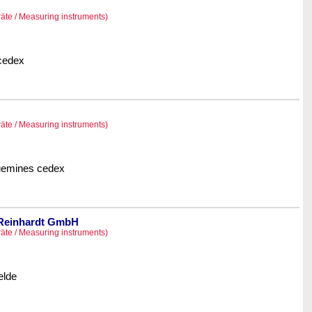
äte / Measuring instruments)
 cedex
äte / Measuring instruments)
uemines cedex
 Reinhardt GmbH
äte / Measuring instruments)
elde