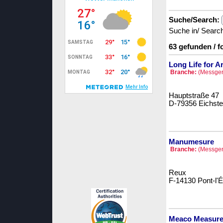
Suche/Search:
Suche in/ Searc
63 gefunden / 
Long Life for Ar
Branche:
(Messger
Hauptstraße 47
D-79356 Eichste
Manumesure
Branche:
(Messger
Reux
F-14130 Pont-l'
Meaco Measurem