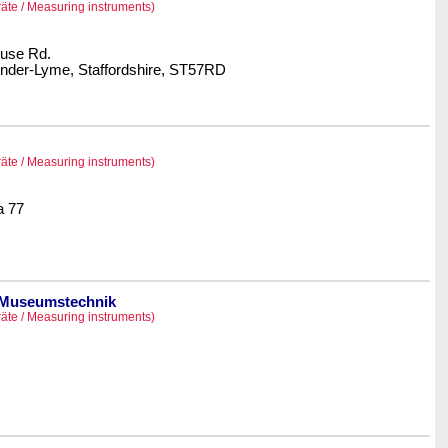
äte / Measuring instruments)
ouse Rd.
der-Lyme, Staffordshire, ST57RD
äte / Measuring instruments)
a 77
 Museumstechnik
äte / Measuring instruments)