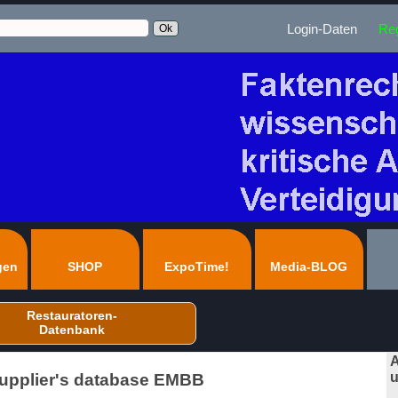
Login-Daten
Reg
gen
SHOP
ExpoTime!
Media-BLOG
Restauratoren-
Datenbank
A
u
Supplier's database EMBB