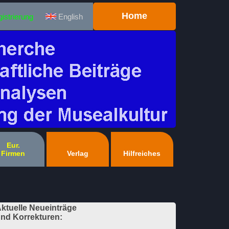
Home
istrierung
English
Eur.
Firmen
Verlag
Hilfreiches
ktuelle Neueinträge
nd Korrekturen: