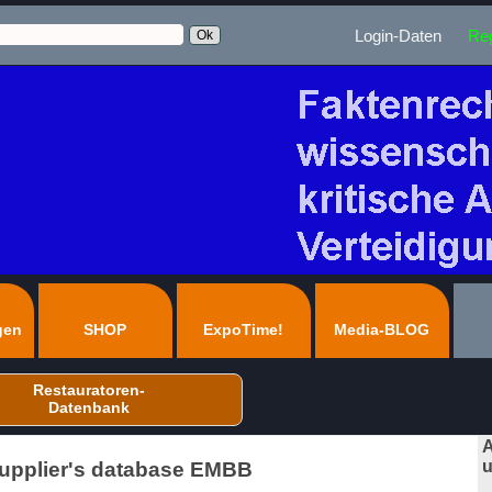
Login-Daten
Reg
gen
SHOP
ExpoTime!
Media-BLOG
Restauratoren-
Datenbank
A
u
Supplier's database EMBB