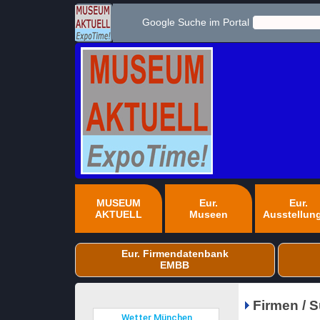
Google Suche im Portal
MUSEUM
Eur.
Eur.
AKTUELL
Museen
Ausstellun
Eur. Firmendatenbank
EMBB
Firmen / 