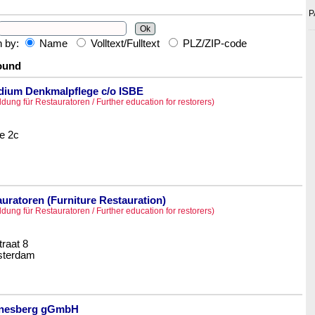
P
h by:
Name
Volltext/Fulltext
PLZ/ZIP-code
found
dium Denkmalpflege c/o ISBE
ldung für Restauratoren / Further education for restorers)
e 2c
uratoren (Furniture Restauration)
ldung für Restauratoren / Further education for restorers)
raat 8
sterdam
nnesberg gGmbH