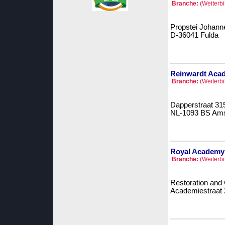
Branche:
(Weiterbi
Propstei Johann
D-36041 Fulda
Reinwardt Aca
Branche:
(Weiterbi
Dapperstraat 31
NL-1093 BS Am
Royal Academy 
Branche:
(Weiterbi
Restoration and
Academiestraat 