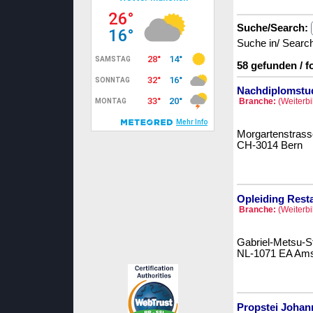
Suche/Search:
Suche in/ Searc
58 gefunden / 
Nachdiplomstu
Branche:
(Weiterbi
Morgartenstrass
CH-3014 Bern
Opleiding Resta
Branche:
(Weiterbi
Gabriel-Metsu-St
NL-1071 EA Am
Propstei Joha