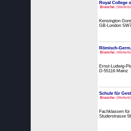
Royal College o
Branche:
(Weiterbi
Kensington Gor
GB-London SW
Römisch-Germ. 
Branche:
(Weiterbi
Ernst-Ludwig-Pla
D-55116 Mainz
Schule für Gest
Branche:
(Weiterbi
Fachklassen für
Studerstrasse 5