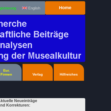
Home
istrierung
English
Eur.
Firmen
Verlag
Hilfreiches
ktuelle Neueinträge
nd Korrekturen: