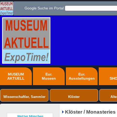
Google Suche im Portal
MUSEUM
Eur.
Eur.
AKTUELL
Museen
Ausstellungen
SH
Wissenschaftler, Sammler
Klöster
Alte
Klöster / Monasteries