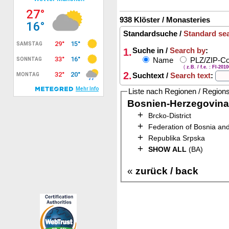
938 Klöster / Monasteries
Standardsuche /
Standard se
1.
Suche in /
Search by
:
Name
PLZ/ZIP-C
(
z.B. / f.e. : FI-201
2.
Suchtext /
Search text
:
Liste nach Regionen / Region
Bosnien-Herzegovina
+
Brcko-District
+
Federation of Bosnia an
+
Republika Srpska
+
SHOW ALL
(BA)
«
zurück / back