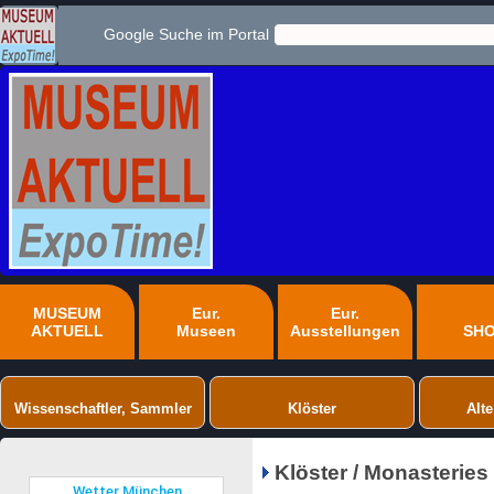
Google Suche im Portal
MUSEUM
Eur.
Eur.
AKTUELL
Museen
Ausstellungen
SH
Wissenschaftler, Sammler
Klöster
Alte
Klöster / Monasteries