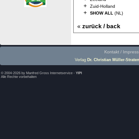
+
Zuid-Holland
+
SHOW ALL
(NL)
«
zurück / back
Kontakt / Impres
Verlag
Dr. Christian Müller-Strate
© 2004-2026 by Manfred Gross Internetservice -
YIPI
Alle Rechte vorbehalten