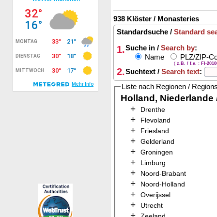
938 Klöster / Monasteries
Standardsuche /
Standard se
1.
Suche in /
Search by
:
Name
PLZ/ZIP-C
(
z.B. / f.e. : FI-201
2.
Suchtext /
Search text
:
Liste nach Regionen / Region
Holland, Niederlande
+
Drenthe
+
Flevoland
+
Friesland
+
Gelderland
+
Groningen
+
Limburg
+
Noord-Brabant
+
Noord-Holland
+
Overijssel
+
Utrecht
+
Zeeland