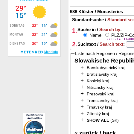
938 Klöster / Monasteries
Standardsuche /
Standard se
1.
Suche in /
Search by
:
Name
PLZ/ZIP-C
(
z.B. / f.e. : FI-201
2.
Suchtext /
Search text
:
Liste nach Regionen / Region
Slowakische Republik
+
Banskobystrický kraj
+
Bratislavský kraj
+
Kosický kraj
+
Nitriansky kraj
+
Presovský kraj
+
Trenciansky kraj
+
Trnavský kraj
+
Zilinský kraj
+
SHOW ALL
(SK)
«
zurück / back