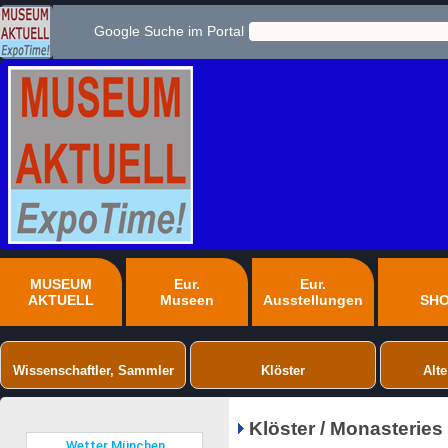
Google Suche im Portal
MUSEUM
Eur.
Eur.
AKTUELL
Museen
Ausstellungen
SH
Wissenschaftler, Sammler
Klöster
Alte
Klöster / Monasteries