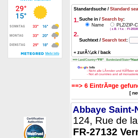
Standardsuche /
Standard se
1.
Suche in /
Search by
:
Name
PLZ/ZIP-
(
z.B. / f.e. : FI-201
2.
Suchtext /
Search text
:
«
zurÃ¼ck / back
==>
Land/Country=
"FR"
Bundesland/State=
"Hau
G
o
o
g
l
e
Info
- Nicht alle LÃ¤nder und KlÃ¶ster 
- Not all countries and all monaste
==> 6 EintrÃ¤ge gefun
[ n
Abbaye Saint-N
124, Rue de l
FR-27132 Vern