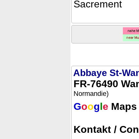
Sacrement
Abbaye St-Wan
FR-76490 Wan
Normandie)
G
o
o
g
l
e
Maps
Kontakt / Con