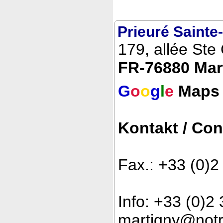
Prieuré Sainte-
179, allée Ste 
FR-76880 Mar
G
o
o
g
l
e
Maps
Kontakt / Con
Fax.: +33 (0)2
Info: +33 (0)2
martigny@not