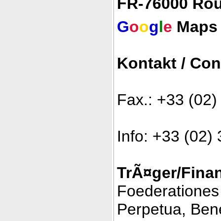
FR-76000 Ro
G
o
o
g
l
e
Maps
Kontakt / Con
Fax.: +33 (02
Info: +33 (02
TrÃ¤ger/Finan
Foederationes
Perpetua, Bene