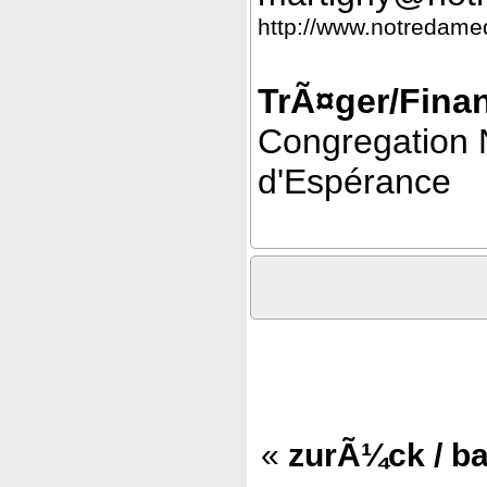
http://www.notredame
TrÃ¤ger/Finan
Congregation
d'Espérance
«
zurÃ¼ck / b