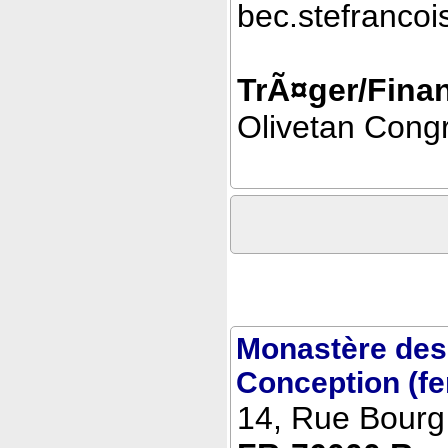
bec.stefranco
TrÃ¤ger/Finan
Olivetan Cong
Monastère des
Conception (fe
14, Rue Bourg