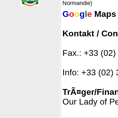
Normandie)
G
o
o
g
l
e
Maps
Kontakt / Con
Fax.: +33 (02
Info: +33 (02
TrÃ¤ger/Finan
Our Lady of P