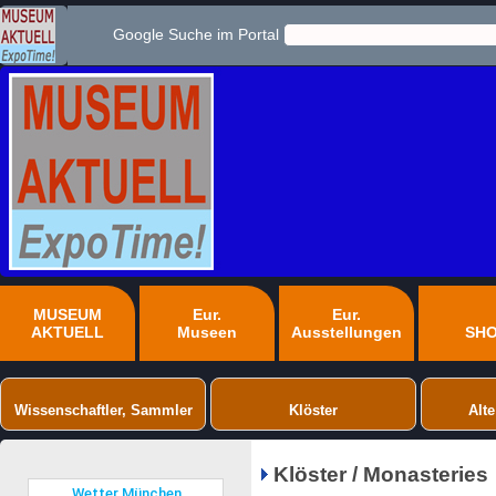
Google Suche im Portal
MUSEUM
Eur.
Eur.
AKTUELL
Museen
Ausstellungen
SH
Wissenschaftler, Sammler
Klöster
Alte
Klöster / Monasteries