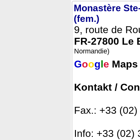
Monastère Ste
(fem.)
9, route de R
FR-27800 Le 
Normandie)
G
o
o
g
l
e
Maps
Kontakt / Con
Fax.: +33 (02
Info: +33 (02)