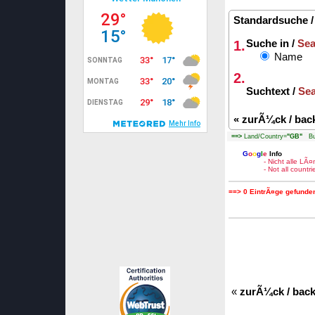
Standardsuche 
1.
Suche in /
Sea
Name
2.
Suchtext /
Sea
«
zurÃ¼ck / bac
==>
Land/Country=
"GB"
Bun
G
o
o
g
l
e
Info
- Nicht alle LÃ
- Not all count
==> 0 EintrÃ¤ge gefunden
«
zurÃ¼ck / bac