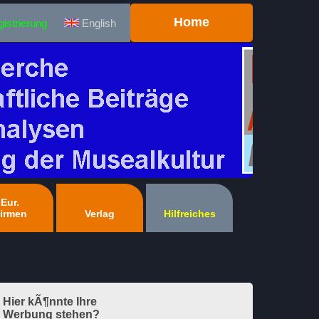
Home
istrierung
English
Eur.
irmen
Verlag
Hilfreiches
Hier kÃ¶nnte Ihre
Werbung stehen?