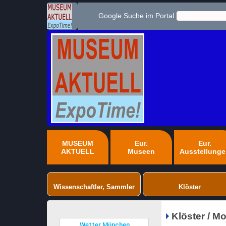
Google Suche im Portal
MUSEUM
Eur.
Eur.
AKTUELL
Museen
Ausstellung
Wissenschaftler, Sammler
Klöster
Klöster / M