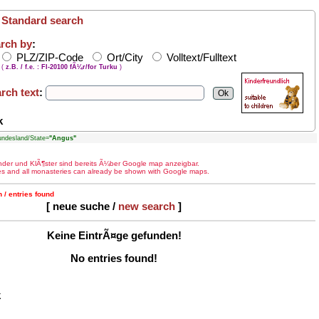
/
Standard search
rch by
:
PLZ/ZIP-Code
Ort/City
Volltext/Fulltext
(
z.B. / f.e. : FI-20100 fÃ¼r/for Turku
)
rch text
:
k
desland/State=
"Angus"
¤nder und KlÃ¶ster sind bereits Ã¼ber Google map anzeigbar.
ries and all monasteries can already be shown with Google maps.
 / entries found
[ neue suche /
new search
]
Keine EintrÃ¤ge gefunden!
No entries found!
k