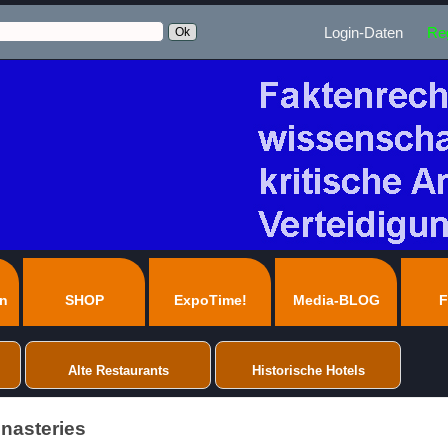
Login-Daten
Reg
en
SHOP
ExpoTime!
Media-BLOG
F
Alte Restaurants
Historische Hotels
onasteries