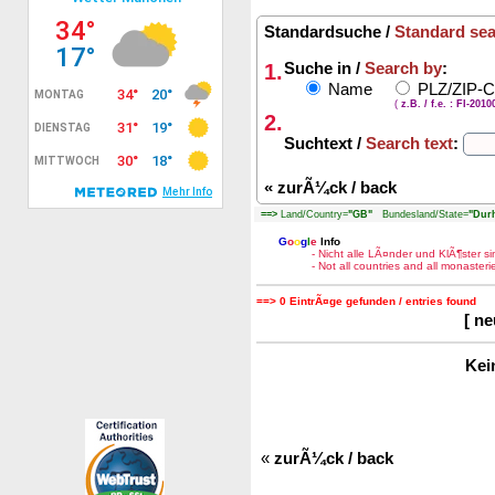
Standardsuche /
Standard se
1.
Suche in /
Search by
:
Name
PLZ/ZIP-
(
z.B. / f.e. : FI-201
2.
Suchtext /
Search text
:
«
zurÃ¼ck / back
==>
Land/Country=
"GB"
Bundesland/State=
"Dur
G
o
o
g
l
e
Info
- Nicht alle LÃ¤nder und KlÃ¶ster 
- Not all countries and all monaste
==> 0 EintrÃ¤ge gefunden / entries found
[ n
Kei
«
zurÃ¼ck / back