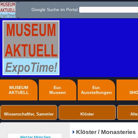
Google Suche im Portal
MUSEUM
Eur.
Eur.
AKTUELL
Museen
Ausstellungen
SH
Wissenschaftler, Sammler
Klöster
Alte
Klöster / Monasteries