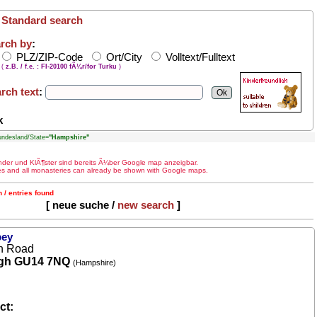
/
Standard search
rch by
:
PLZ/ZIP-Code
Ort/City
Volltext/Fulltext
(
z.B. / f.e. : FI-20100 fÃ¼r/for Turku
)
rch text
:
k
desland/State=
"Hampshire"
¤nder und KlÃ¶ster sind bereits Ã¼ber Google map anzeigbar.
ries and all monasteries can already be shown with Google maps.
 / entries found
[ neue suche /
new search
]
bey
h Road
gh GU14 7NQ
(Hampshire)
ct: