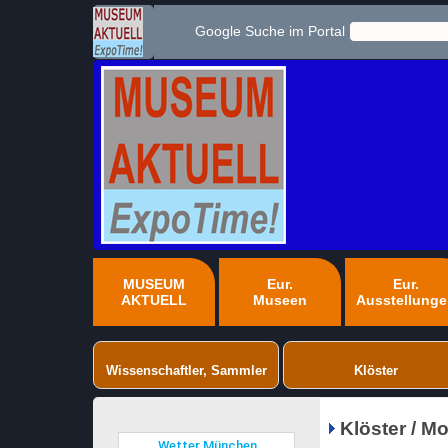
Google Suche im Portal
MUSEUM
Eur.
Eur.
AKTUELL
Museen
Ausstellung
Wissenschaftler, Sammler
Klöster
Klöster / M