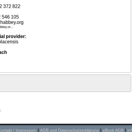
52 372 822
2 546 105
ghabbey.org
bey.or...
al provider:
lacensis
ach
k
ontakt / Impressum
|
AGB und Datenschutzerklärung
|
eBook AGB
|
In