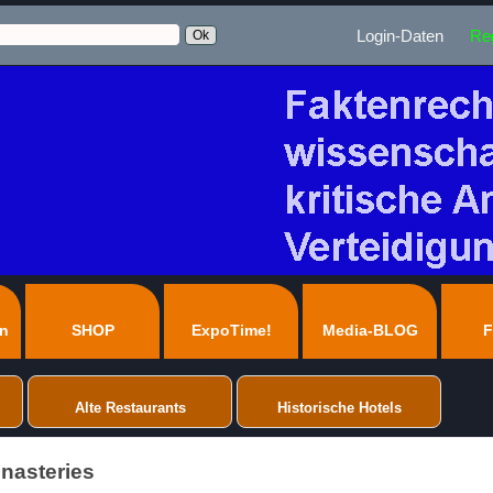
Login-Daten
Reg
en
SHOP
ExpoTime!
Media-BLOG
F
Alte Restaurants
Historische Hotels
onasteries