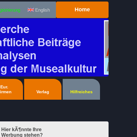
Home
istrierung
English
Eur.
irmen
Verlag
Hilfreiches
Hier kÃ¶nnte Ihre
Werbung stehen?