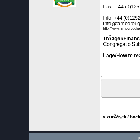
Fax.: +44 (0)12
Info: +44 (0)125
info@farnborou
http://www.farnboroughab
TrÃ¤ger/Financi
Congregatio Sub
Lage/How to re
«
zurÃ¼ck / bac
K