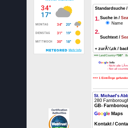
Standardsuche 
1.
Suche in /
Sea
Name
2.
Suchtext /
Sea
«
zurÃ¼ck / bac
==>
Land/Country=
"GB"
Bun
G
o
o
g
l
e
Info
- Nicht alle LÃ
- Not all count
==> 1 EintrÃ¤ge gefunden
St. Michael's Ab
280 Farnboroug
GB- Farnborou
G
o
o
g
l
e
Maps
Kontakt / Conta