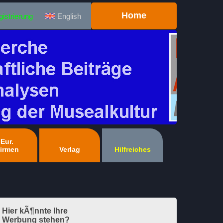
Home
istrierung
English
Eur.
irmen
Verlag
Hilfreiches
Hier kÃ¶nnte Ihre
Werbung stehen?