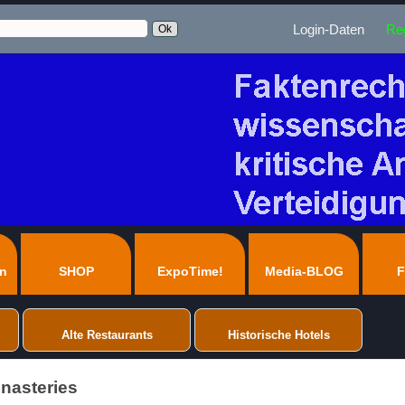
Login-Daten
Reg
en
SHOP
ExpoTime!
Media-BLOG
F
Alte Restaurants
Historische Hotels
onasteries