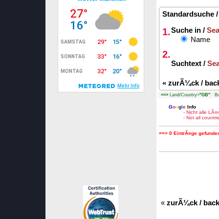
Standardsuche 
1.
Suche in /
Sea
Name
2.
Suchtext /
Sea
«
zurÃ¼ck / bac
==>
Land/Country=
"GB"
Bun
G
o
o
g
l
e
Info
- Nicht alle LÃ
- Not all count
==> 0 EintrÃ¤ge gefunden
«
zurÃ¼ck / bac