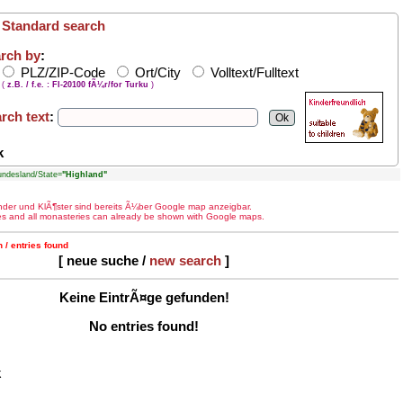
/
Standard search
rch by
:
PLZ/ZIP-Code
Ort/City
Volltext/Fulltext
(
z.B. / f.e. : FI-20100 fÃ¼r/for Turku
)
rch text
:
k
desland/State=
"Highland"
¤nder und KlÃ¶ster sind bereits Ã¼ber Google map anzeigbar.
ries and all monasteries can already be shown with Google maps.
 / entries found
[ neue suche /
new search
]
Keine EintrÃ¤ge gefunden!
No entries found!
k