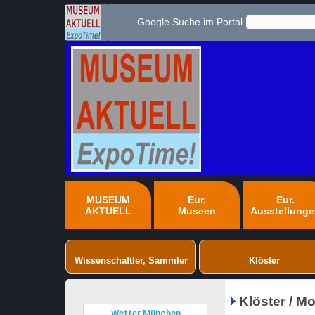
Google Suche im Portal
MUSEUM
Eur.
Eur.
AKTUELL
Museen
Ausstellung
Wissenschaftler, Sammler
Klöster
Klöster / M