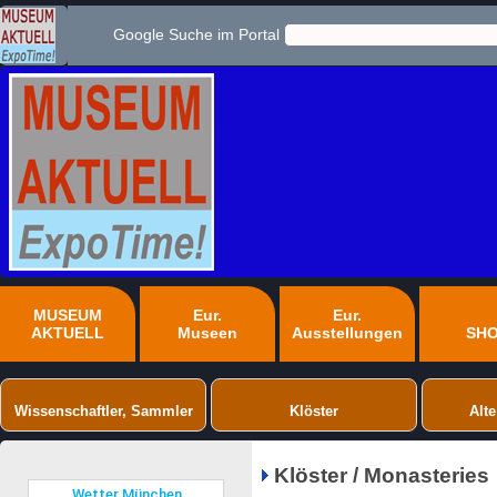
Google Suche im Portal
MUSEUM
Eur.
Eur.
AKTUELL
Museen
Ausstellungen
SH
Wissenschaftler, Sammler
Klöster
Alte
Klöster / Monasteries