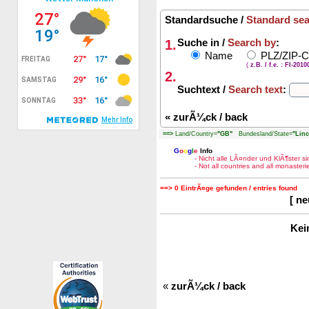
Standardsuche /
Standard se
1.
Suche in /
Search by
:
Name
PLZ/ZIP-
(
z.B. / f.e. : FI-201
2.
Suchtext /
Search text
:
«
zurÃ¼ck / back
==>
Land/Country=
"GB"
Bundesland/State=
"Linc
G
o
o
g
l
e
Info
- Nicht alle LÃ¤nder und KlÃ¶ster 
- Not all countries and all monaste
==> 0 EintrÃ¤ge gefunden / entries found
[ n
Kei
«
zurÃ¼ck / back