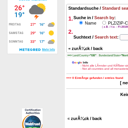
Standardsuche /
Standard se
1.
Suche in /
Search by
:
Name
PLZ/ZIP-
(
z.B. / f.e. : FI-201
2.
Suchtext /
Search text
:
«
zurÃ¼ck / back
==>
Land/Country=
"GB"
Bundesland/State=
"Nort
G
o
o
g
l
e
Info
- Nicht alle LÃ¤nder und KlÃ¶ster 
- Not all countries and all monaste
==> 0 EintrÃ¤ge gefunden / entries found
[ n
Kei
«
zurÃ¼ck / back