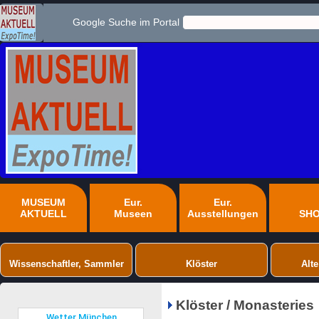
Google Suche im Portal
MUSEUM
Eur.
Eur.
AKTUELL
Museen
Ausstellungen
SH
Wissenschaftler, Sammler
Klöster
Alte
Klöster / Monasteries