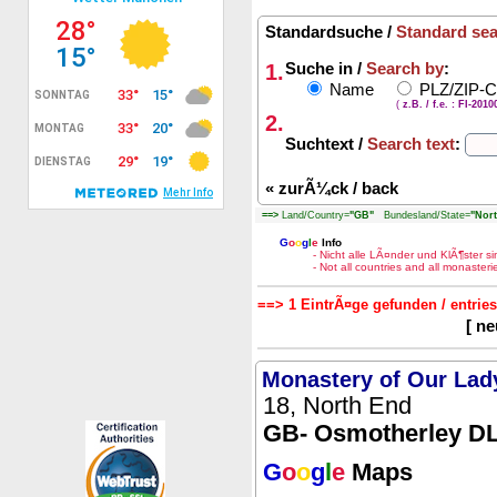
Standardsuche /
Standard se
1.
Suche in /
Search by
:
Name
PLZ/ZIP-
(
z.B. / f.e. : FI-201
2.
Suchtext /
Search text
:
«
zurÃ¼ck / back
==>
Land/Country=
"GB"
Bundesland/State=
"Nort
G
o
o
g
l
e
Info
- Nicht alle LÃ¤nder und KlÃ¶ster 
- Not all countries and all monaste
==> 1 EintrÃ¤ge gefunden / entrie
[ n
Monastery of Our Lad
18, North End
GB- Osmotherley D
G
o
o
g
l
e
Maps