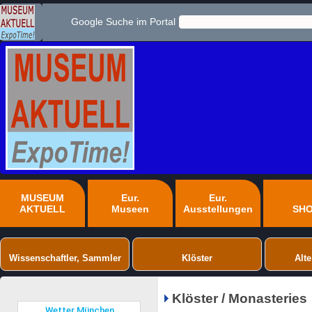
Google Suche im Portal
MUSEUM
Eur.
Eur.
AKTUELL
Museen
Ausstellungen
SH
Wissenschaftler, Sammler
Klöster
Alte
Klöster / Monasteries