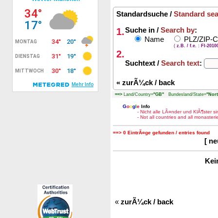
Standardsuche /
Standard se
1.
Suche in /
Search by
:
Name
PLZ/ZIP-
(
z.B. / f.e. : FI-201
2.
Suchtext /
Search text
:
«
zurÃ¼ck / back
==>
Land/Country=
"GB"
Bundesland/State=
"Nor
G
o
o
g
l
e
Info
- Nicht alle LÃ¤nder und KlÃ¶ster 
- Not all countries and all monaste
==> 0 EintrÃ¤ge gefunden / entries found
[ n
Kei
«
zurÃ¼ck / back