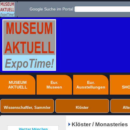
Google Suche im Portal
MUSEUM
Eur.
Eur.
AKTUELL
Museen
Ausstellungen
SH
Wissenschaftler, Sammler
Klöster
Alte
Klöster / Monasteries