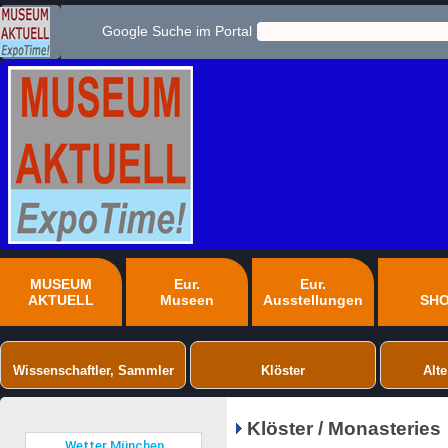
Google Suche im Portal
MUSEUM
Eur.
Eur.
AKTUELL
Museen
Ausstellungen
SH
Wissenschaftler, Sammler
Klöster
Alte
Klöster / Monasteries