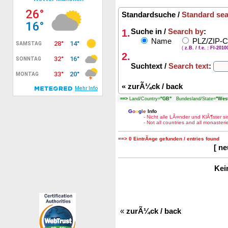
Standardsuche /
Standard se
1.
Suche in /
Search by
:
Name
PLZ/ZIP-
(
z.B. / f.e. : FI-201
2.
Suchtext /
Search text
:
«
zurÃ¼ck / back
==>
Land/Country=
"GB"
Bundesland/State=
"West
G
o
o
g
l
e
Info
- Nicht alle LÃ¤nder und KlÃ¶ster 
- Not all countries and all monaste
==> 0 EintrÃ¤ge gefunden / entries found
[ n
Kei
«
zurÃ¼ck / back