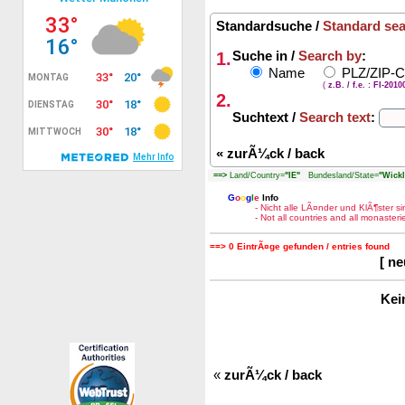
Standardsuche /
Standard se
1.
Suche in /
Search by
:
Name
PLZ/ZIP-
(
z.B. / f.e. : FI-201
2.
Suchtext /
Search text
:
«
zurÃ¼ck / back
==>
Land/Country=
"IE"
Bundesland/State=
"Wickl
G
o
o
g
l
e
Info
- Nicht alle LÃ¤nder und KlÃ¶ster 
- Not all countries and all monaste
==> 0 EintrÃ¤ge gefunden / entries found
[ n
Kei
«
zurÃ¼ck / back