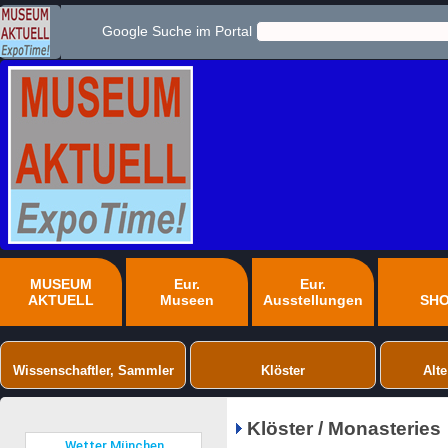
Google Suche im Portal
MUSEUM
Eur.
Eur.
AKTUELL
Museen
Ausstellungen
SH
Wissenschaftler, Sammler
Klöster
Alte
Klöster / Monasteries