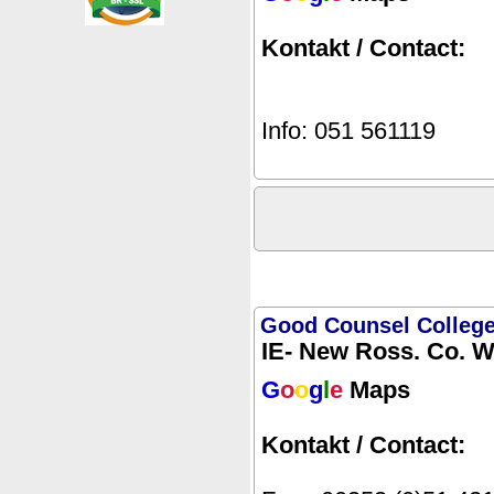
Kontakt / Contact:
Info: 051 561119
Good Counsel College
IE- New Ross. Co. 
G
o
o
g
l
e
Maps
Kontakt / Contact: