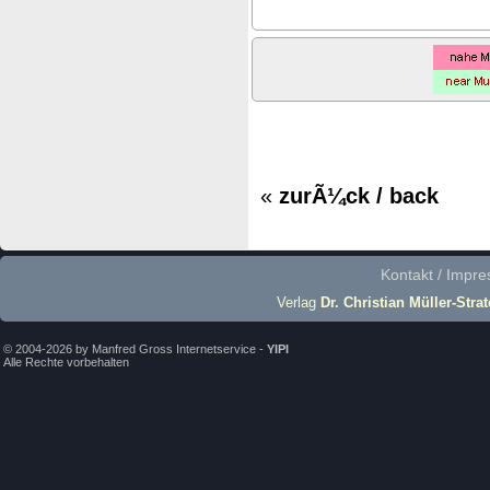
«
zurÃ¼ck / back
Kontakt / Impr
Verlag
Dr. Christian Müller-Stra
© 2004-2026 by Manfred Gross Internetservice -
YIPI
Alle Rechte vorbehalten