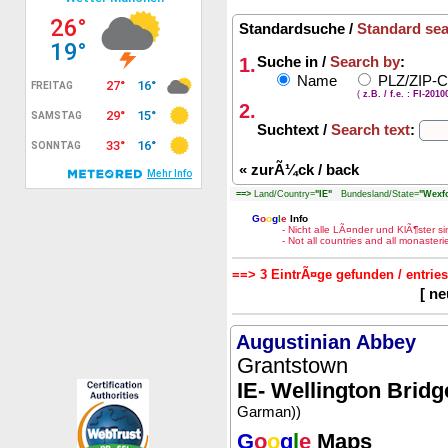
Standardsuche /
Standard se
1.
Suche in /
Search by
:
Name
PLZ/ZIP-
(
z.B. / f.e. : FI-201
2.
Suchtext /
Search text
:
«
zurÃ¼ck / back
==>
Land/Country=
"IE"
Bundesland/State=
"Wexfo
G
o
o
g
l
e
Info
- Nicht alle LÃ¤nder und KlÃ¶ster 
- Not all countries and all monaste
==> 3 EintrÃ¤ge gefunden / entrie
[ n
Augustinian Abbey
Grantstown
IE- Wellington Brid
Garman))
G
o
o
g
l
e
Maps