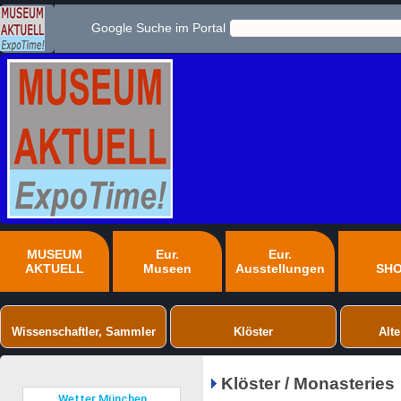
Google Suche im Portal
MUSEUM
Eur.
Eur.
AKTUELL
Museen
Ausstellungen
SH
Wissenschaftler, Sammler
Klöster
Alte
Klöster / Monasteries