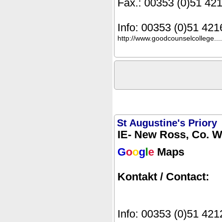
Fax.: 00353 (0)51 42
Info: 00353 (0)51 42
http://www.goodcounselcollege....
St Augustine's Priory
IE- New Ross, Co. 
G
o
o
g
l
e
Maps
Kontakt / Contact:
Info: 00353 (0)51 42