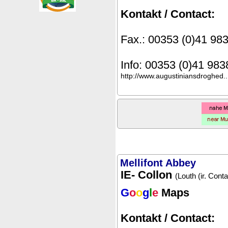
Kontakt / Contact:
Fax.: 00353 (0)41 98
Info: 00353 (0)41 98
http://www.augustiniansdroghed..
Mellifont Abbey
IE- Collon
(Louth (ir. Cont
G
o
o
g
l
e
Maps
Kontakt / Contact: