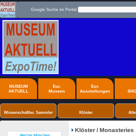
Google Suche im Portal
MUSEUM
Eur.
Eur.
AKTUELL
Museen
Ausstellungen
SH
Wissenschaftler, Sammler
Klöster
Alte
Klöster / Monasteries