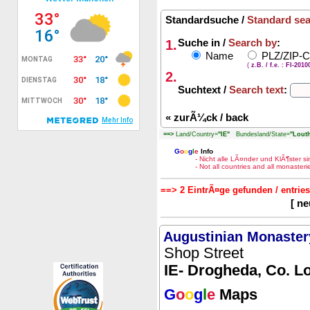
Standardsuche /
Standard se
1.
Suche in /
Search by
:
Name
PLZ/ZIP-
(
z.B. / f.e. : FI-201
2.
Suchtext /
Search text
:
«
zurÃ¼ck / back
==>
Land/Country=
"IE"
Bundesland/State=
"Louth
G
o
o
g
l
e
Info
- Nicht alle LÃ¤nder und KlÃ¶ster 
- Not all countries and all monaste
==> 2 EintrÃ¤ge gefunden / entrie
[ n
Augustinian Monaster
Shop Street
IE- Drogheda, Co. L
G
o
o
g
l
e
Maps