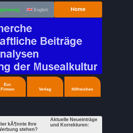
Home
istrierung
English
Eur.
Firmen
Verlag
Hilfreiches
Aktuelle Neueinträge
ier kÃ¶nnte Ihre
und Korrekturen:
erbung stehen?