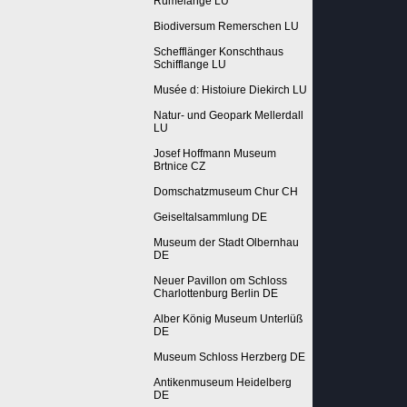
Rumelange LU
Biodiversum Remerschen LU
Schefflänger Konschthaus
Schifflange LU
Musée d: Histoiure Diekirch LU
Natur- und Geopark Mellerdall
LU
Josef Hoffmann Museum
Brtnice CZ
Domschatzmuseum Chur CH
Geiseltalsammlung DE
Museum der Stadt Olbernhau
DE
Neuer Pavillon om Schloss
Charlottenburg Berlin DE
Alber König Museum Unterlüß
DE
Museum Schloss Herzberg DE
Antikenmuseum Heidelberg
DE