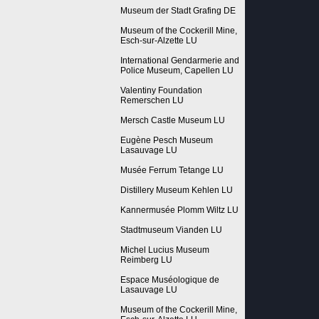
Museum der Stadt Grafing DE
Museum of the Cockerill Mine,
Esch-sur-Alzette LU
International Gendarmerie and
Police Museum, Capellen LU
Valentiny Foundation
Remerschen LU
Mersch Castle Museum LU
Eugène Pesch Museum
Lasauvage LU
Musée Ferrum Tetange LU
Distillery Museum Kehlen LU
Kannermusée Plomm Wiltz LU
Stadtmuseum Vianden LU
Michel Lucius Museum
Reimberg LU
Espace Muséologique de
Lasauvage LU
Museum of the Cockerill Mine,