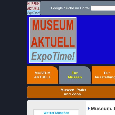
Google Suche im Portal
MUSEUM
Eur.
Eur.
AKTUELL
Museen
Ausstellun
Museen, Parks
und Zoos..
Museum, P