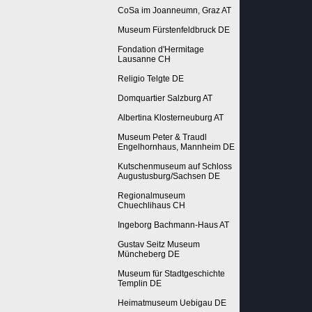
CoSa im Joanneumn, Graz AT
Museum Fürstenfeldbruck DE
Fondation d'Hermitage
Lausanne CH
Religio Telgte DE
Domquartier Salzburg AT
Albertina Klosterneuburg AT
Museum Peter & Traudl
Engelhornhaus, Mannheim DE
Kutschenmuseum auf Schloss
Augustusburg/Sachsen DE
Regionalmuseum
Chuechlihaus CH
Ingeborg Bachmann-Haus AT
Gustav Seitz Museum
Müncheberg DE
Museum für Stadtgeschichte
Templin DE
Heimatmuseum Uebigau DE