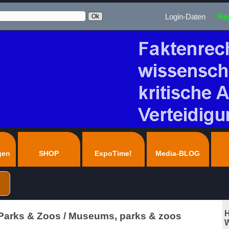
Login-Daten
Reg
gen
SHOP
ExpoTime!
Media-BLOG
H
arks & Zoos / Museums, parks & zoos
W