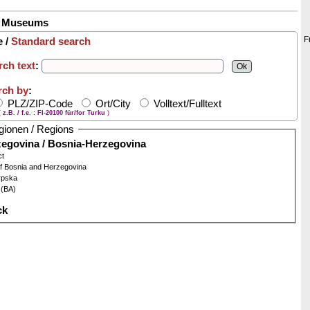
/ Museums
F
 /
Standard search
rch text
:
rch by
:
PLZ/ZIP-Code
Ort/City
Volltext/Fulltext
(
z.B. / f.e. : FI-20100 für/for Turku
)
gionen / Regions
egovina / Bosnia-Herzegovina
ct
of Bosnia and Herzegovina
rpska
(BA)
ck