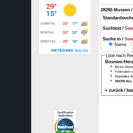
28265 Museen 
Standardsuche
Suchtext /
Sea
Suche in /
Sea
Name
Liste nach Re
Bosnien-Herz
+
Brcko-Distri
+
Federation 
+
Republika S
+
SHOW ALL
«
zurück / ba