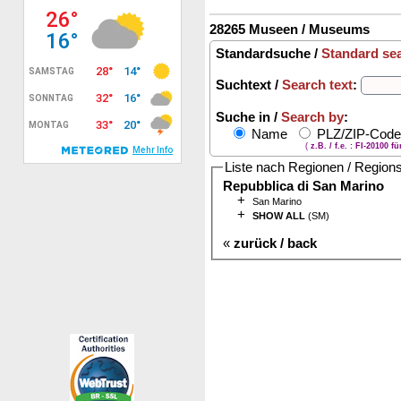
28265 Museen / Museums
Standardsuche /
Standard se
Suchtext /
Search text
:
Suche in /
Search by
:
Name
PLZ/ZIP-Cod
(
z.B. / f.e. : FI-20100 f
Liste nach Regionen / Region
Repubblica di San Marino
+
San Marino
+
SHOW ALL
(SM)
«
zurück / back