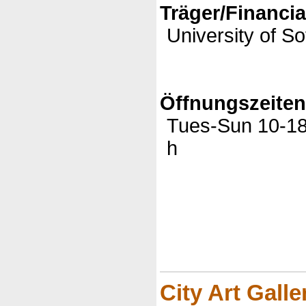
Träger/Financia
University of So
Öffnungszeite
Tues-Sun 10-1
h
(c)DatenbankV
München 2006
City Art Galle