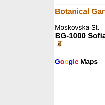
Botanical Ga
Moskovska St.
BG-1000 Sofi
G
o
o
g
l
e
Maps