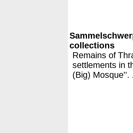
Sammelschwer
collections
Remains of Thr
settlements in t
(Big) Mosque''. 
(c)DatabaseV