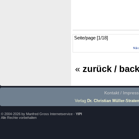
Seite/page [1/18]
«
zurück / bac
Kontakt / Impres
Verlag
Dr. Christian Müller-Strate
© 2004-2026 by Manfred Gross Internetservice -
YIPI
Alle Rechte vorbehalten