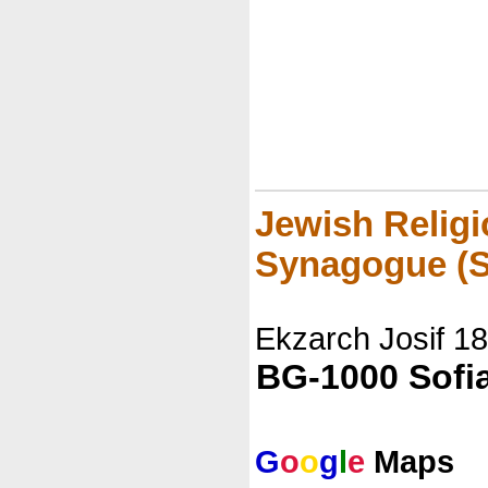
Jewish Religi
Synagogue (S
Ekzarch Josif 18
BG-1000 Sofi
G
o
o
g
l
e
Maps