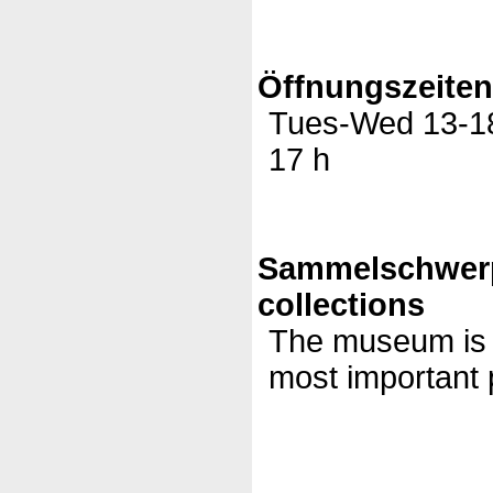
Öffnungszeite
Tues-Wed 13-18,
17 h
Sammelschwer
collections
The museum is d
most important p
(c)DatabaseVD
2006