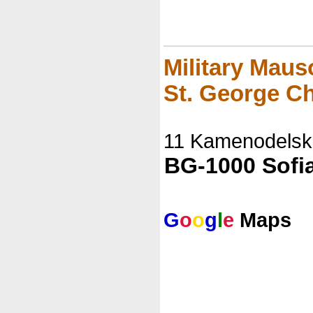
Military Mau
St. George C
11 Kamenodelsk
BG-1000 Sofi
G
o
o
g
l
e
Maps