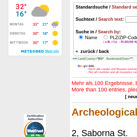
Standardsuche /
Standard s
Suchtext /
Search text
:
Suche in /
Search by
:
Name
PLZ/ZIP-Co
(
z.B. / f.e. : FI-20100 f
«
zurück / back
==>
Land/Country=
"BG"
Bundesland/State=
""
G
o
o
g
l
e
Info
- Nicht alle Länder und Museen sind be
- Not all countries and all museums c
Mehr als 100 Ergebnisse, b
More than 100 entries, ple
[ neu
Archeologic
2, Saborna St.