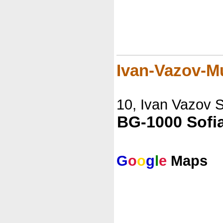
Ivan-Vazov-
10, Ivan Vazov S
BG-1000 Sofi
G
o
o
g
l
e
Maps