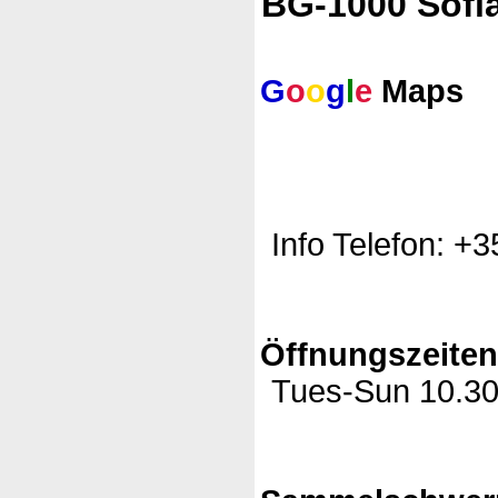
BG-1000 Sofi
G
o
o
g
l
e
Maps
Info Telefon: +
Öffnungszeite
Tues-Sun 10.30