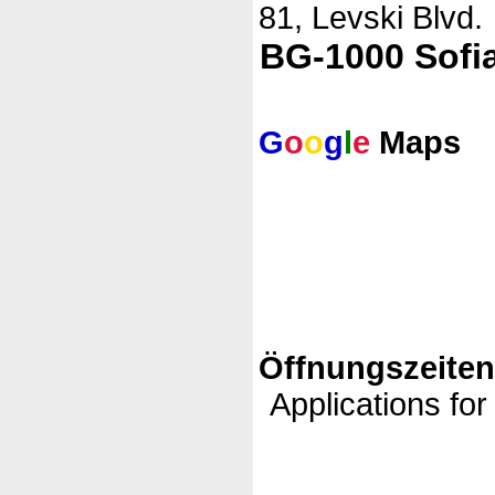
81, Levski Blvd.
BG-1000 Sofi
G
o
o
g
l
e
Maps
Öffnungszeite
Applications for