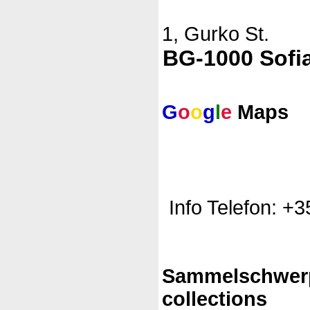
1, Gurko St.
BG-1000 Sofi
G
o
o
g
l
e
Maps
Info Telefon: +
Sammelschwer
collections