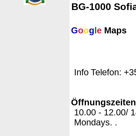
BG-1000 Sofi
G
o
o
g
l
e
Maps
Info Telefon: +
Öffnungszeite
10.00 - 12.00/ 
Mondays. .
(c)
2006