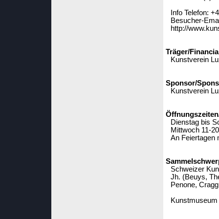
Info Telefon: +
Besucher-Emai
http://www.kun
Träger/Financia
Kunstverein Lu
Sponsor/Spons
Kunstverein Lu
Öffnungszeiten
Dienstag bis S
Mittwoch 11-20
An Feiertagen 
Sammelschwerpu
Schweizer Kunst
Jh. (Beuys, Th
Penone, Cragg,
Kunstmuseum L