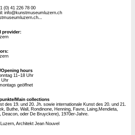
41 (0) 41 226 78 00
l: info@kunstmuseumluzern.ch
stmuseumluzern.ch...
l provider:
zern
ors:
zern
/Opening hours
onntag 11–18 Uhr
 Uhr
montags geöffnet
nkte/Main collections
 des 19. und 20. Jh. sowie internationale Kunst des 20. und 21.
ek, Buthe, Wall, Rondinone, Henning, Favre, Laing,Mendieta,
 Deacon, oder De Bruyckere), 1970er-Jahre.
uzern, Architekt Jean Nouvel