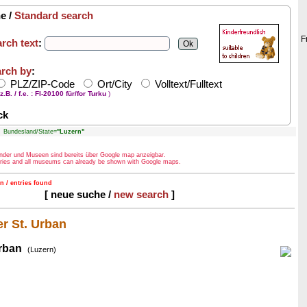
e /
Standard search
F
rch text
:
rch by
:
PLZ/ZIP-Code
Ort/City
Volltext/Fulltext
z.B. / f.e. : FI-20100 für/for Turku
)
ck
Bundesland/State=
"Luzern"
Länder und Museen sind bereits über Google map anzeigbar.
ntries and all museums can already be shown with Google maps.
n / entries found
[ neue suche /
new search
]
r St. Urban
rban
(Luzern)