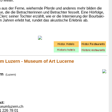
10 Meter.
 aus der Ferne, wiehernde Pferde und anderes mehr bilden die
, die die Betrachterinnen und Betrachter fesselt. Eine Hörfolge,
Clerc seiner Tochter erzählt, wie er die Internierung der Bourbaki-
 Jahren erlebt hat, rundet das akustische Erlebnis ab.
 Luzern - Museum of Art Lucerne
rn
(Luzern)
ct:
seumluzern.ch
1 226 78 01