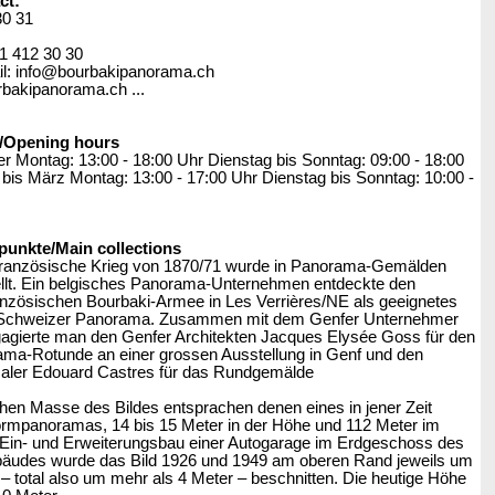
ct:
30 31
41 412 30 30
l: info@bourbakipanorama.ch
rbakipanorama.ch ...
/Opening hours
er Montag: 13:00 - 18:00 Uhr Dienstag bis Sonntag: 09:00 - 18:00
is März Montag: 13:00 - 17:00 Uhr Dienstag bis Sonntag: 10:00 -
nkte/Main collections
ranzösische Krieg von 1870/71 wurde in Panorama-Gemälden
ellt. Ein belgisches Panorama-Unternehmen entdeckte den
französischen Bourbaki-Armee in Les Verrières/NE als geeignetes
 Schweizer Panorama. Zusammen mit dem Genfer Unternehmer
gierte man den Genfer Architekten Jacques Elysée Goss für den
ma-Rotunde an einer grossen Ausstellung in Genf und den
aler Edouard Castres für das Rundgemälde
chen Masse des Bildes entsprachen denen eines in jener Zeit
ormpanoramas, 14 bis 15 Meter in der Höhe und 112 Meter im
Ein- und Erweiterungsbau einer Autogarage im Erdgeschoss des
udes wurde das Bild 1926 und 1949 am oberen Rand jeweils um
– total also um mehr als 4 Meter – beschnitten. Die heutige Höhe