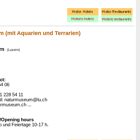
 (mit Aquarien und Terrarien)
rn
(Luzern)
ct:
54 06
41 228 54 11
l: naturmuseum@lu.ch
urmuseum.ch ...
/Opening hours
o und Feiertage 10-17 h.