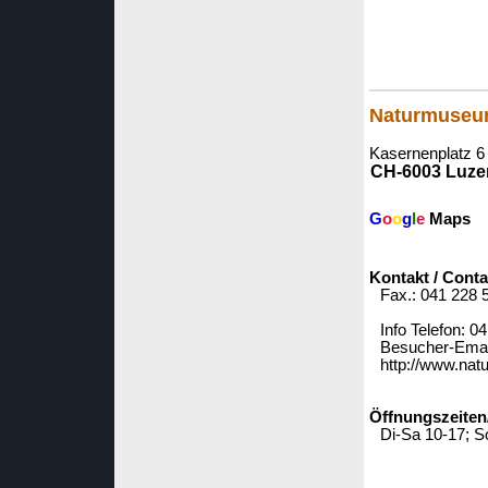
Naturmuseum
Kasernenplatz 6
CH-6003 Luze
G
o
o
g
l
e
Maps
Kontakt / Conta
Fax.: 041 228 
Info Telefon: 0
Besucher-Emai
http://www.nat
Öffnungszeiten
Di-Sa 10-17; S