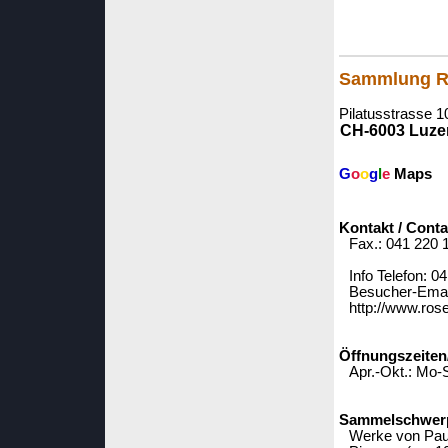
Sammlung R
Pilatusstrasse 1
CH-6003 Luze
G
o
o
g
l
e
Maps
Kontakt / Conta
Fax.: 041 220 
Info Telefon: 0
Besucher-Email
http://www.rose
Öffnungszeiten
Apr.-Okt.: Mo-
Sammelschwerpu
Werke von Paul