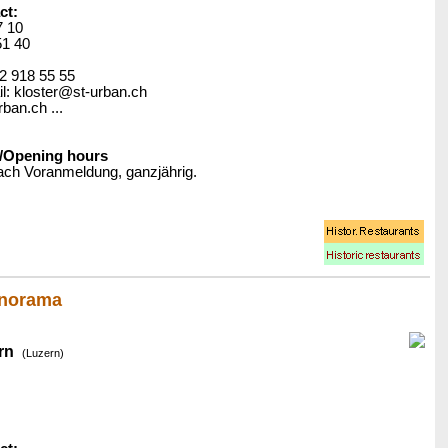
ct:
7 10
51 40
62 918 55 55
: kloster@st-urban.ch
rban.ch ...
/Opening hours
ch Voranmeldung, ganzjährig.
anorama
rn
(Luzern)