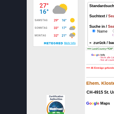
Standardsuch
Suchtext /
Sea
Suche in /
Sea
Name
(
«
zurück / ba
==>
Land/Country=
"CH"
G
o
o
g
l
e
Info
- Nicht alle 
- Not all cou
==> 46 Einträge gefunde
Ehem. Kloste
CH-4915 St. U
G
o
o
g
l
e
Maps