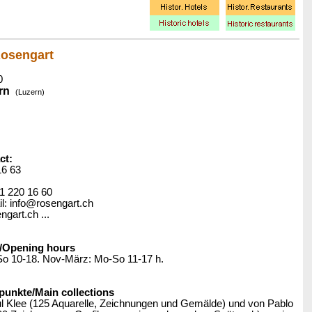
osengart
0
rn
(Luzern)
ct:
16 63
41 220 16 60
: info@rosengart.ch
ngart.ch ...
/Opening hours
So 10-18. Nov-März: Mo-So 11-17 h.
nkte/Main collections
 Klee (125 Aquarelle, Zeichnungen und Gemälde) und von Pablo