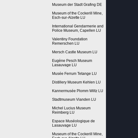
Museum der Stadt Grafing DE
Museum of the Cockerill Mine,
Esch-sur-Alzette LU
International Gendarmerie and
Police Museum, Capellen LU
Valentiny Foundation
Remerschen LU
Mersch Castle Museum LU
Eugène Pesch Museum
Lasauvage LU
Musée Ferrum Tetange LU
Distillery Museum Kehlen LU
Kannermusée Plomm Wiltz LU
Stadtmuseum Vianden LU
Michel Lucius Museum
Reimberg LU
Espace Muséologique de
Lasauvage LU
Museum of the Cockerill Mine,