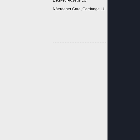
Esch-sur-Alzette LU
Näerdener Gare, Oerdange LU