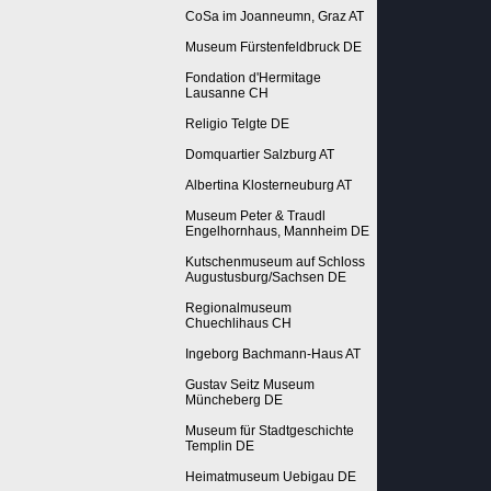
CoSa im Joanneumn, Graz AT
Museum Fürstenfeldbruck DE
Fondation d'Hermitage
Lausanne CH
Religio Telgte DE
Domquartier Salzburg AT
Albertina Klosterneuburg AT
Museum Peter & Traudl
Engelhornhaus, Mannheim DE
Kutschenmuseum auf Schloss
Augustusburg/Sachsen DE
Regionalmuseum
Chuechlihaus CH
Ingeborg Bachmann-Haus AT
Gustav Seitz Museum
Müncheberg DE
Museum für Stadtgeschichte
Templin DE
Heimatmuseum Uebigau DE