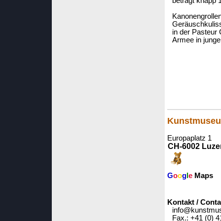
beträgt knapp 
Kanonengrollen
Geräuschkulisse
in der Pasteur 
Armee in jungen
Kunstmuseum
Europaplatz 1
CH-6002 Luze
G
o
o
g
l
e
Maps
Kontakt / Conta
info@kunstmu
Fax.: +41 (0) 4