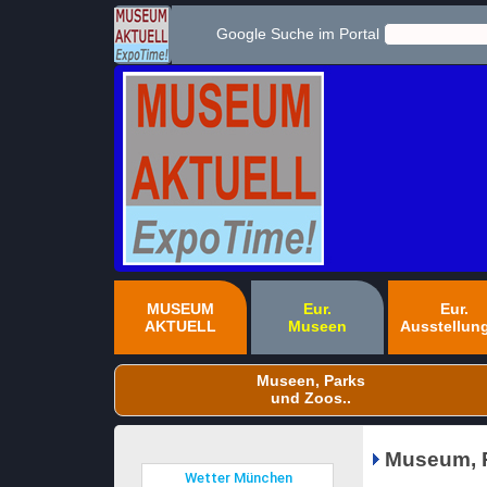
Google Suche im Portal
MUSEUM
Eur.
Eur.
AKTUELL
Museen
Ausstellun
Museen, Parks
und Zoos..
Museum, P