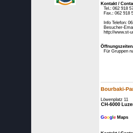
Kontakt / Conta
Tel.: 062 918 5
Fax.: 062 918 
Info Telefon: 0
Besucher-Email
http://www.st-u
Öffnungszeiten
Für Gruppen na
Bourbaki-P
Löwenplatz 11
CH-6000 Luze
G
o
o
g
l
e
Maps