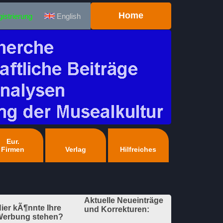
Home
istrierung
English
Eur.
Firmen
Verlag
Hilfreiches
Aktuelle Neueinträge
ier kÃ¶nnte Ihre
und Korrekturen:
erbung stehen?