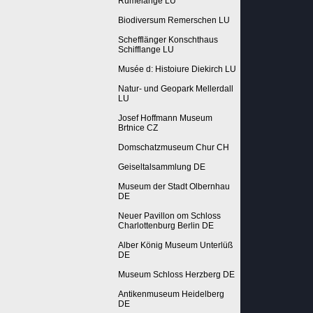
Rumelange LU
Biodiversum Remerschen LU
Schefflänger Konschthaus
Schifflange LU
Musée d: Histoiure Diekirch LU
Natur- und Geopark Mellerdall
LU
Josef Hoffmann Museum
Brtnice CZ
Domschatzmuseum Chur CH
Geiseltalsammlung DE
Museum der Stadt Olbernhau
DE
Neuer Pavillon om Schloss
Charlottenburg Berlin DE
Alber König Museum Unterlüß
DE
Museum Schloss Herzberg DE
Antikenmuseum Heidelberg
DE