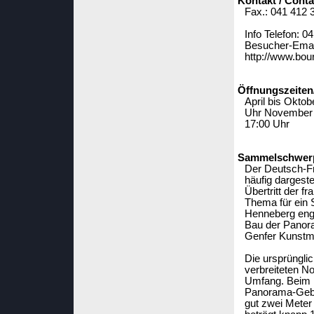
Kontakt / Conta
Fax.: 041 412 
Info Telefon: 0
Besucher-Emai
http://www.bou
Öffnungszeiten
April bis Oktob
Uhr November b
17:00 Uhr
Sammelschwerpu
Der Deutsch-F
häufig dargest
Übertritt der 
Thema für ein
Henneberg enga
Bau der Panora
Genfer Kunstm
Die ursprüngli
verbreiteten N
Umfang. Beim 
Panorama-Gebä
gut zwei Meter 