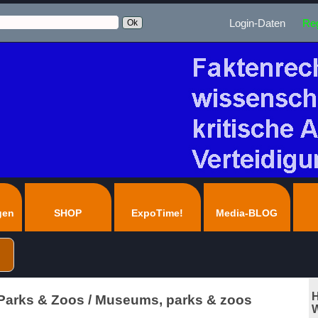
Login-Daten
Reg
gen
SHOP
ExpoTime!
Media-BLOG
H
arks & Zoos / Museums, parks & zoos
W