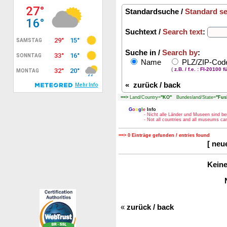
Standardsuche /
Standard s
Suchtext /
Search text
:
Suche in /
Search by
:
Name
PLZ/ZIP-Co
(
z.B. / f.e. : FI-20100 f
«
zurück / back
==>
Land/Country=
"KO"
Bundesland/State=
"Fus
G
o
o
g
l
e
Info
- Nicht alle Länder und Museen sind be
- Not all countries and all museums c
==> 0 Einträge gefunden / entries found
[ neu
Keine
«
zurück / back