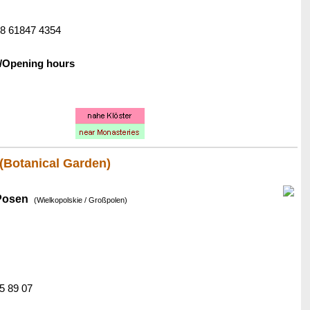
+48 61847 4354
/Opening hours
(Botanical Garden)
Posen
(Wielkopolskie / Großpolen)
65 89 07