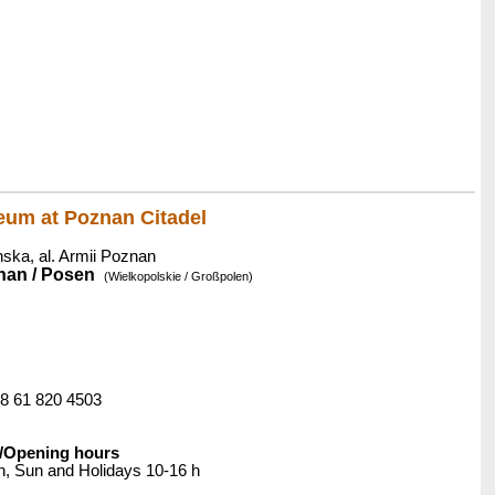
eum at Poznan Citadel
ska, al. Armii Poznan
nan / Posen
(Wielkopolskie / Großpolen)
48 61 820 4503
/Opening hours
h, Sun and Holidays 10-16 h