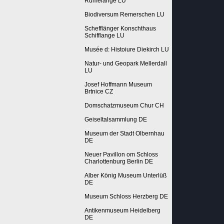
Rumelange LU
Biodiversum Remerschen LU
Schefflänger Konschthaus
Schifflange LU
Musée d: Histoiure Diekirch LU
Natur- und Geopark Mellerdall
LU
Josef Hoffmann Museum
Brtnice CZ
Domschatzmuseum Chur CH
Geiseltalsammlung DE
Museum der Stadt Olbernhau
DE
Neuer Pavillon om Schloss
Charlottenburg Berlin DE
Alber König Museum Unterlüß
DE
Museum Schloss Herzberg DE
Antikenmuseum Heidelberg
DE