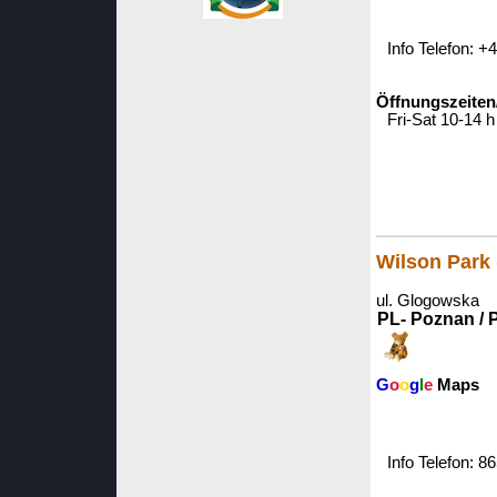
Info Telefon: 
Öffnungszeiten
Fri-Sat 10-14 h
Wilson Park 
ul. Glogowska
PL- Poznan / 
G
o
o
g
l
e
Maps
Info Telefon: 8