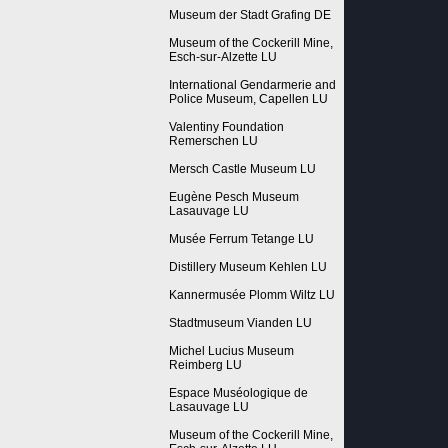
Museum der Stadt Grafing DE
Museum of the Cockerill Mine,
Esch-sur-Alzette LU
International Gendarmerie and
Police Museum, Capellen LU
Valentiny Foundation
Remerschen LU
Mersch Castle Museum LU
Eugène Pesch Museum
Lasauvage LU
Musée Ferrum Tetange LU
Distillery Museum Kehlen LU
Kannermusée Plomm Wiltz LU
Stadtmuseum Vianden LU
Michel Lucius Museum
Reimberg LU
Espace Muséologique de
Lasauvage LU
Museum of the Cockerill Mine,