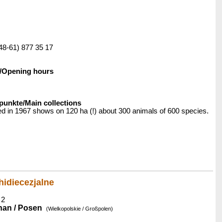
+48-61) 877 35 17
/Opening hours
nkte/Main collections
d in 1967 shows on 120 ha (!) about 300 animals of 600 species.
idiecezjalne
 2
nan / Posen
(Wielkopolskie / Großpolen)