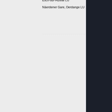
Esch-sur-Alzette LU
Näerdener Gare, Oerdange LU