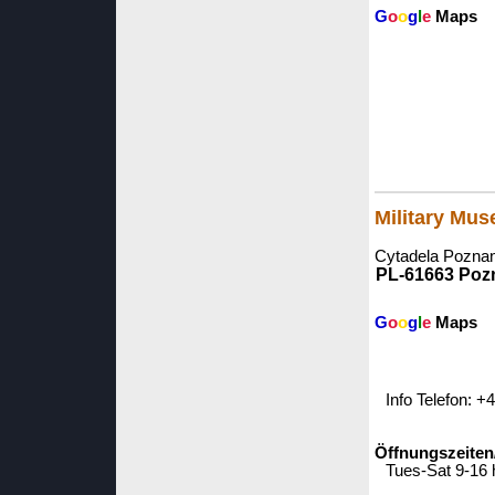
G
o
o
g
l
e
Maps
Military Mus
Cytadela Poznan
PL-61663 Poz
G
o
o
g
l
e
Maps
Info Telefon: +
Öffnungszeiten
Tues-Sat 9-16 