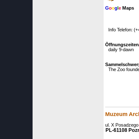
G
o
o
g
l
e
Maps
Info Telefon: (
Öffnungszeiten
daily 9-dawn
Sammelschwerpu
The Zoo founde
Muzeum Arch
ul. X Posadzego
PL-61108 Poz