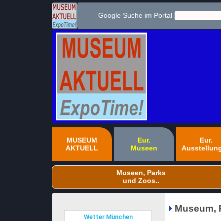
Google Suche im Portal
MUSEUM
Eur.
Eur.
AKTUELL
Museen
Ausstellun
Museen, Parks
und Zoos..
Museum, P