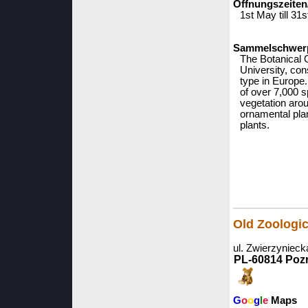
Öffnungszeiten
1st May till 31
Sammelschwerpu
The Botanical 
University, con
type in Europe.
of over 7,000 s
vegetation arou
ornamental plan
plants.
Old Zoologi
ul. Zwierzynieck
PL-60814 Poz
G
o
o
g
l
e
Maps