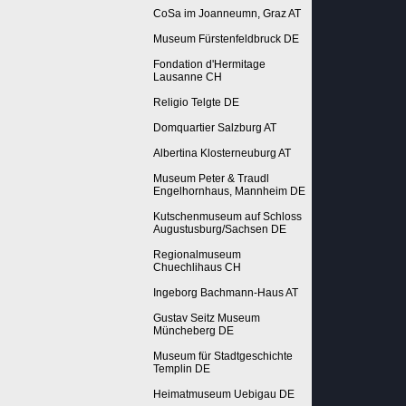
CoSa im Joanneumn, Graz AT
Museum Fürstenfeldbruck DE
Fondation d'Hermitage
Lausanne CH
Religio Telgte DE
Domquartier Salzburg AT
Albertina Klosterneuburg AT
Museum Peter & Traudl
Engelhornhaus, Mannheim DE
Kutschenmuseum auf Schloss
Augustusburg/Sachsen DE
Regionalmuseum
Chuechlihaus CH
Ingeborg Bachmann-Haus AT
Gustav Seitz Museum
Müncheberg DE
Museum für Stadtgeschichte
Templin DE
Heimatmuseum Uebigau DE