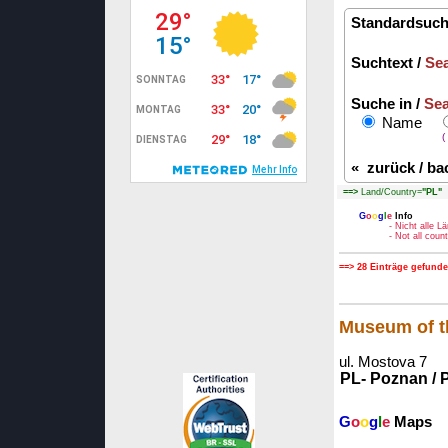
Standardsuch
Suchtext /
Sea
Suche in /
Sea
Name
(
«
zurück / ba
==>
Land/Country=
"PL"
B
G
o
o
g
l
e
Info
- Nicht alle 
- Not all cou
==> 28 Einträge gefunde
Museum of t
ul. Mostova 7
PL- Poznan / 
G
o
o
g
l
e
Maps