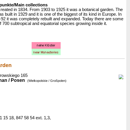
nkte/Main collections
reated in 1834. From 1903 to 1925 it was a botanical garden. The
built in 1929 and it is one of the biggest of its kind in Europe. In
-92 it was completely rebuilt and expanded. Today there are some
f 700 subtropical and equatorial species growing inside it.
arden
browskiego 165
nan / Posen
(Wielkopolskie / Großpolen)
41 15 18, 847 58 54 ext. 1,3,