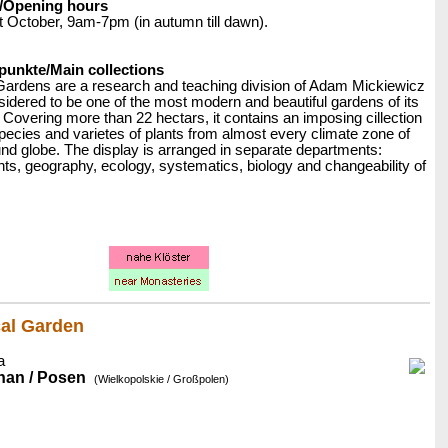
/Opening hours
st October, 9am-7pm (in autumn till dawn).
nkte/Main collections
Gardens are a research and teaching division of Adam Mickiewicz
sidered to be one of the most modern and beautiful gardens of its
 Covering more than 22 hectars, it contains an imposing cillection
pecies and varietes of plants from almost every climate zone of
nd globe. The display is arranged in separate departments:
ts, geography, ecology, systematics, biology and changeability of
cal Garden
a
nan / Posen
(Wielkopolskie / Großpolen)