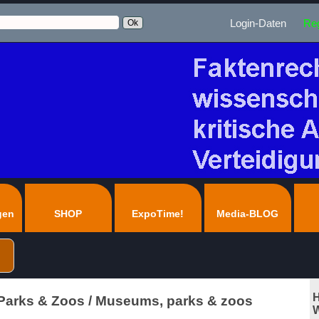
Login-Daten
Reg
gen
SHOP
ExpoTime!
Media-BLOG
H
arks & Zoos / Museums, parks & zoos
W