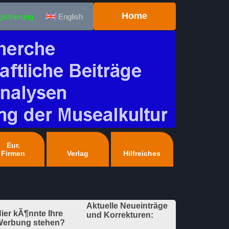
Home
istrierung
English
Eur.
Firmen
Verlag
Hilfreiches
Aktuelle Neueinträge
ier kÃ¶nnte Ihre
und Korrekturen:
erbung stehen?