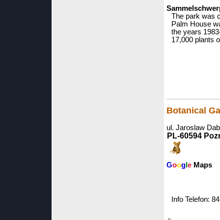
Sammelschwerpu
The park was c
Palm House was 
the years 1983
17,000 plants o
Botanical G
ul. Jaroslaw Da
PL-60594 Poz
G
o
o
g
l
e
Maps
Info Telefon: 8