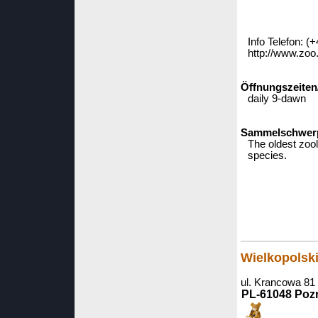
Info Telefon: (
http://www.zoo.
Öffnungszeiten
daily 9-dawn
Sammelschwerpu
The oldest zool
species.
Wielkopolski
ul. Krancowa 81
PL-61048 Poz