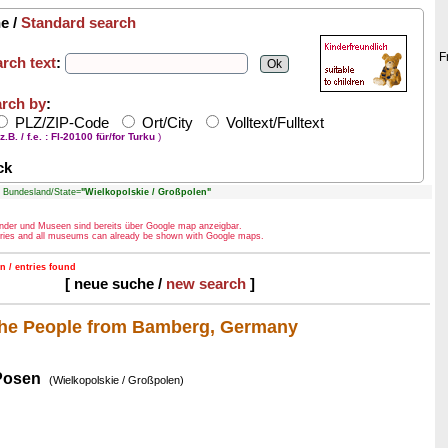
e /
Standard search
F
rch text
:
rch by
:
PLZ/ZIP-Code
Ort/City
Volltext/Fulltext
z.B. / f.e. : FI-20100 für/for Turku
)
ck
undesland/State=
"Wielkopolskie / Großpolen"
Länder und Museen sind bereits über Google map anzeigbar.
ntries and all museums can already be shown with Google maps.
n / entries found
[ neue suche /
new search
]
he People from Bamberg, Germany
Posen
(Wielkopolskie / Großpolen)