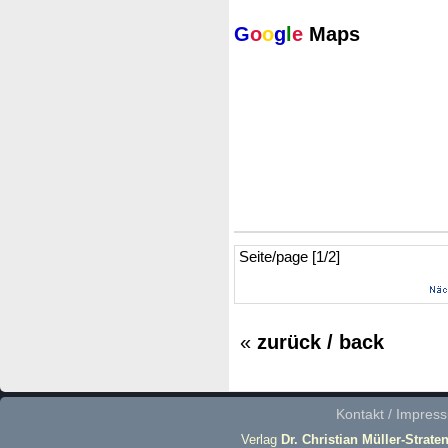
G
o
o
g
l
e
Maps
Seite/page [1/2]
«
zurück / back
Kontakt / Impres
Verlag
Dr. Christian Müller-Strate