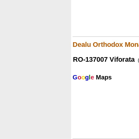
Dealu Orthodox Mo
RO-137007 Viforata
G
o
o
g
l
e
Maps