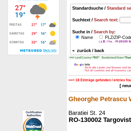
Standardsuche /
Standard s
Suchtext /
Search text
:
Suche in /
Search by
:
Name
PLZ/ZIP-Co
(
z.B. / f.e. : FI-20100 f
«
zurück / back
==>
Land/Country=
"RO"
Bundesland/State=
"Dam
G
o
o
g
l
e
Info
- Nicht alle Länder und Museen sind be
- Not all countries and all museums c
==> 18 Einträge gefunden / entries fo
[ neu
Gheorghe Petrascu
Baratiei St. 24
RO-130002 Targovis