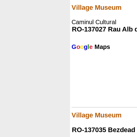
Village Museum
Caminul Cultural
RO-137027 Rau Alb 
G
o
o
g
l
e
Maps
Village Museum
RO-137035 Bezdead