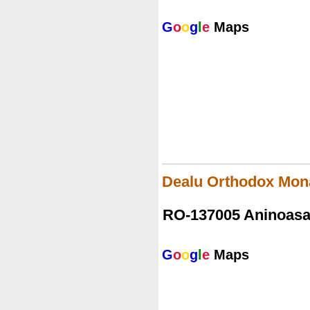
G
o
o
g
l
e
Maps
Dealu Orthodox Mo
RO-137005 Aninoas
G
o
o
g
l
e
Maps