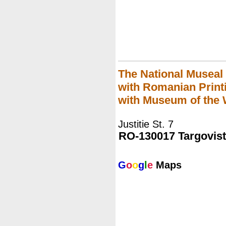
The National Museal
with Romanian Prin
with Museum of the 
Justitie St. 7
RO-130017 Targovis
G
o
o
g
l
e
Maps