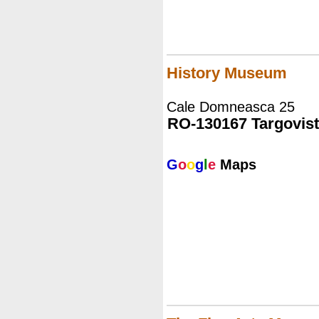
History Museum
Cale Domneasca 25
RO-130167 Targovis
G
o
o
g
l
e
Maps