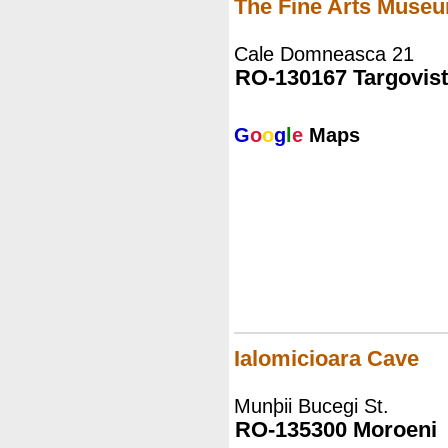
The Fine Arts Muse
Cale Domneasca 21
RO-130167 Targovis
G
o
o
g
l
e
Maps
Ialomicioara Cave
Munþii Bucegi St.
RO-135300 Moroeni