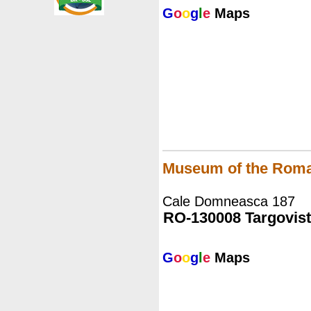
G
o
o
g
l
e
Maps
Museum of the Roma
Cale Domneasca 187
RO-130008 Targovis
G
o
o
g
l
e
Maps