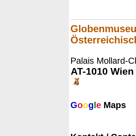
Globenmuseu
Österreichisc
Palais Mollard-C
AT-1010 Wien
G
o
o
g
l
e
Maps