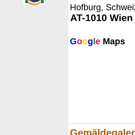
Hofburg, Schwei
AT-1010 Wien
G
o
o
g
l
e
Maps
Gemäldegaler