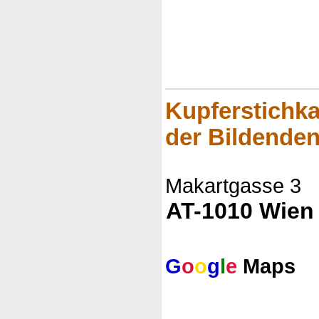
Kupferstichka
der Bildende
Makartgasse 3
AT-1010 Wien
G
o
o
g
l
e
Maps