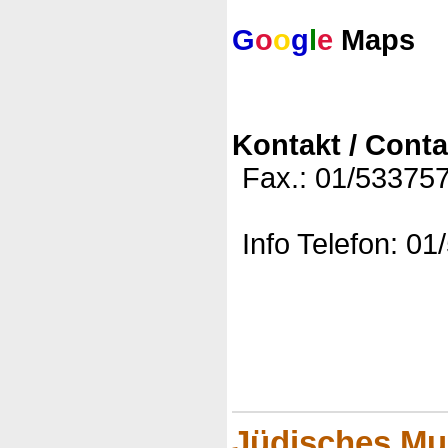
G
o
o
g
l
e
Maps
Kontakt / Conta
Fax.: 01/53375
Info Telefon: 0
Jüdisches M