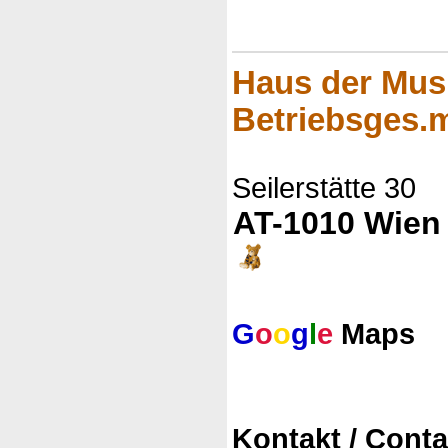
Haus der Mus
Betriebsges.m
Seilerstätte 30
AT-1010 Wien
G
o
o
g
l
e
Maps
Kontakt / Conta