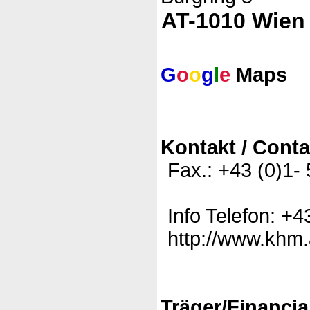
AT-1010 Wien
G
o
o
g
l
e
Maps
Kontakt / Conta
Fax.: +43 (0)1-
Info Telefon: +4
http://www.khm.a
Träger/Financia