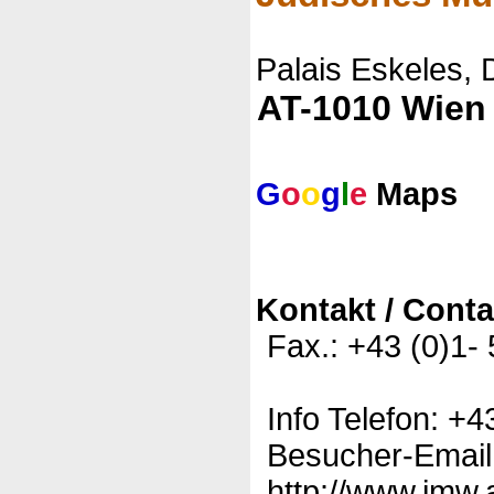
Palais Eskeles,
AT-1010 Wien
G
o
o
g
l
e
Maps
Kontakt / Conta
Fax.: +43 (0)1-
Info Telefon: +4
Besucher-Email
http://www.jmw.a