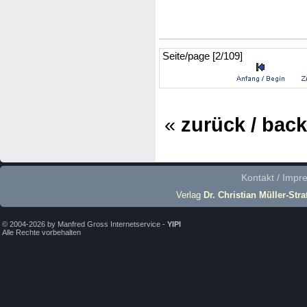
Seite/page [2/109]
«
zurück / back
Kontakt / Imp
Verlag
Dr. Christian Müller-Stra
© 2004-2026 by Manfred Gross Internetservice -
YIPI
Alle Rechte vorbehalten