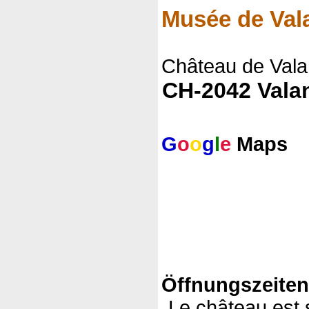
Musée de Val
Château de Vala
CH-2042 Vala
G
o
o
g
l
e
Maps
Öffnungszeite
Le château est s