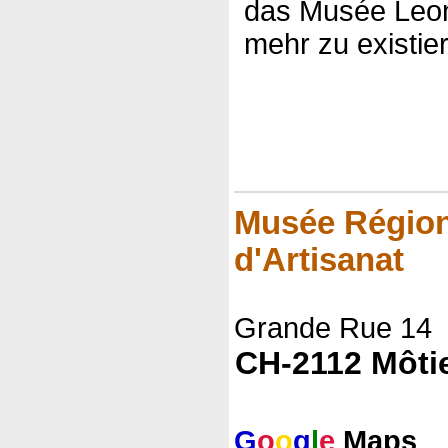
das Musée Leon 
mehr zu existie
Musée Régiona
d'Artisanat
Grande Rue 14
CH-2112 Môti
G
o
o
g
l
e
Maps