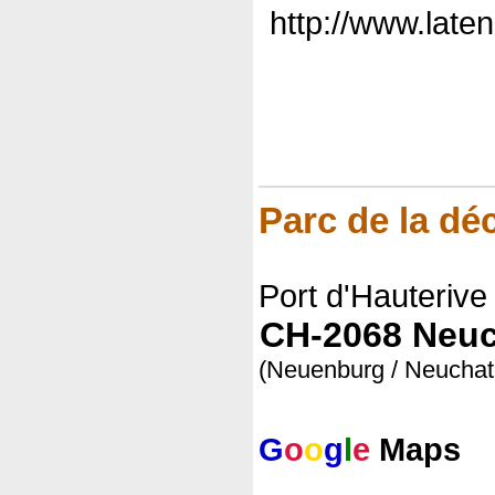
http://www.laten
Parc de la dé
Port d'Hauterive
CH-2068 Neuc
(Neuenburg / Neuchat
G
o
o
g
l
e
Maps