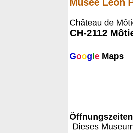
Musée Léon P
Château de Môti
CH-2112 Môti
G
o
o
g
l
e
Maps
Öffnungszeite
Dieses Museum 