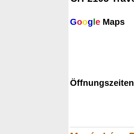
G
o
o
g
l
e
Maps
Öffnungszeite