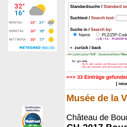
Standardsuche /
Standard s
Suchtext /
Search text
:
Suche in /
Search by
:
Name
PLZ/ZIP-Co
(
z.B. / f.e. : FI-20100 f
«
zurück / back
==>
Land/Country=
"CH"
Bundesland/State=
"Neu
G
o
o
g
l
e
Info
- Nicht alle Länder und Museen sind be
- Not all countries and all museums c
==> 33 Einträge gefunden
[ neu
Musée de la V
Château de Bou