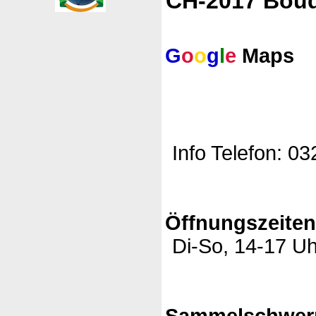
CH-2017 Bou
G
o
o
g
l
e
Maps
Info Telefon: 03
Öffnungszeite
Di-So, 14-17 Uh
Sammelschwer