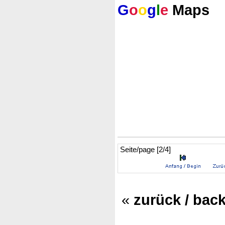
G
o
o
g
l
e
Maps
Seite/page [2/4]
«
zurück / bac