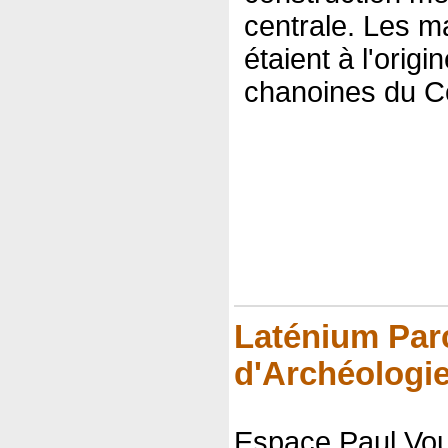
centrale. Les ma
étaient à l'orig
chanoines du Co
Laténium Par
d'Archéologi
Espace Paul Vo