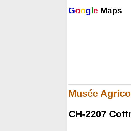
G
o
o
g
l
e
Maps
Musée Agrico
CH-2207 Coff