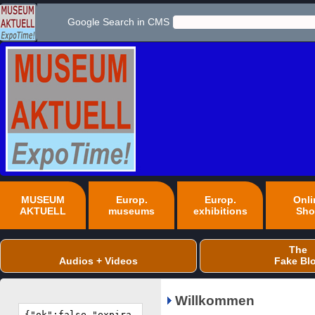
Google Search in CMS
MUSEUM
Europ.
Europ.
Onli
AKTUELL
museums
exhibitions
Sho
The
Audios + Videos
Fake Bl
Willkommen