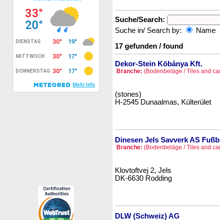
Suche/Search:
Suche in/ Search by:
Name
17 gefunden / found
Dekor-Stein Köbánya Kft.
Branche:
(Bodenbeläge / Tiles and ca
(stones)
H-2545 Dunaalmas, Külterület
Dinesen Jels Savverk AS Fuß
Branche:
(Bodenbeläge / Tiles and ca
Klovtoftvej 2, Jels
DK-6630 Rodding
DLW (Schweiz) AG