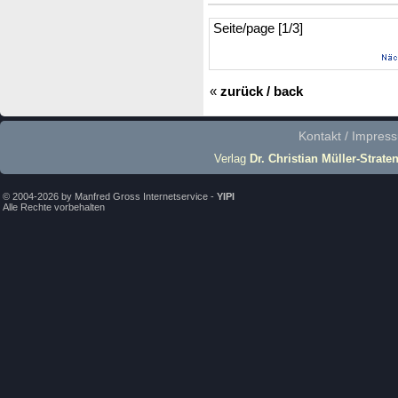
Seite/page [1/3]
«
zurück / back
Kontakt / Impres
Verlag
Dr. Christian Müller-Strate
© 2004-2026 by Manfred Gross Internetservice -
YIPI
Alle Rechte vorbehalten