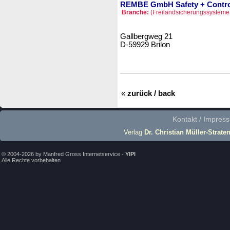
REMBE GmbH Safety + Contro
Branche:
(Freilandsicherungssysteme 
Gallbergweg 21
D-59929 Brilon
«
zurück / back
Kontakt / Impres
Verlag
Dr. Christian Müller-Strate
© 2004-2026 by Manfred Gross Internetservice -
YIPI
Alle Rechte vorbehalten