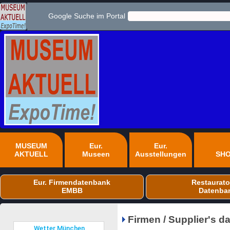
Google Suche im Portal
MUSEUM
Eur.
Eur.
AKTUELL
Museen
Ausstellungen
SH
Eur. Firmendatenbank
Restaurato
EMBB
Datenba
Firmen / Supplier's 