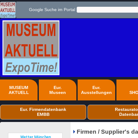
Google Suche im Portal
MUSEUM
Eur.
Eur.
AKTUELL
Museen
Ausstellungen
SH
Eur. Firmendatenbank
Restaurato
EMBB
Datenba
Firmen / Supplier's 