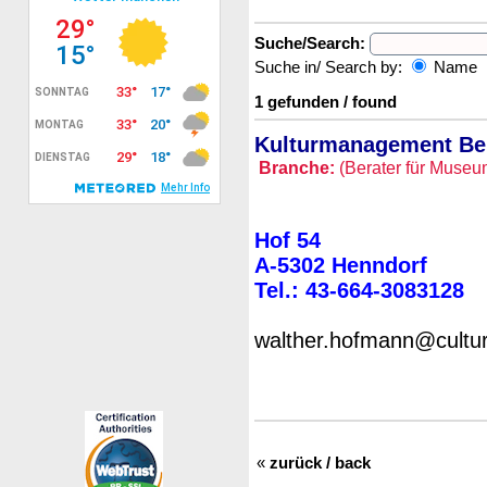
Suche/Search:
Suche in/ Search by:
Name
1 gefunden / found
Kulturmanagement B
Branche:
(Berater für Museu
Hof 54
A-5302 Henndorf
Tel.: 43-664-3083128
walther.hofmann@cult
«
zurück / back