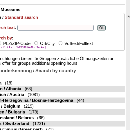
/ Museums
F
 /
Standard search
rch text
:
rch by
:
PLZ/ZIP-Code
Ort/City
Volltext/Fulltext
(
z.B. / f.e. : FI-20100 für/for Turku
)
richtungen bieten für Gruppen zusätzliche Öffnungszeiten an
s offer for groups additional opening hours
änderkennung / Search by country
a
(18)
n / Albania
(63)
ich / Austria
(1081)
-Herzegovina / Bosnia-Herzegovina
(44)
 / Belgium
(219)
en / Bulgaria
(178)
ssland / Belarus
(66)
 / Switzerland
(1231)
/ Cyprus (Greek part)
(71)