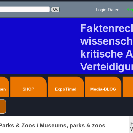
Login-Daten
Reg
gen
SHOP
ExpoTime!
Media-BLOG
H
arks & Zoos / Museums, parks & zoos
W