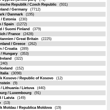
ische Republik / Czech Republic
(931)
hland / Germany
(7712)
rk / Danmark
(195)
 / Estonia
(230)
 / Spain
(1272)
d / Suomi Finland
(379)
ich / France
(2428)
tannien / Great Britain
(2225)
nland / Greece
(262)
n / Croatia
(289)
 / Hungary
(353)
 Ireland
(322)
240)
 Iceland
(152)
 Italia
(3098)
k Kosovo / Republic of Kosovo
(12)
nstein
(9)
/ Lithuania / Lietuva
(440)
urg / Luxembourg
(91)
 / Latvia
(149)
o
(13)
k Moldau / Republica Moldova
(19)