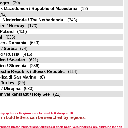
egro
(20)
k Mazedonien / Republic of Macedonia
(12)
42)
, Niederlande / The Netherlands
(343)
en / Norway
(173)
 Poland
(408)
l
(635)
en / Romania
(643)
 / Serbia
(74)
d / Russia (416)
en / Sweden
(621)
en / Slovenia
(236)
sche Republik / Slovak Republic
(114)
ica di San Marino
(8)
/ Turkey
(39)
 / Ukrajina
(680)
er Vatikanstadt / Holy See
(21)
reigegebener Regionensuche sind fett dargestellt
 in bold letters can be searched by regions.
Museen bieten zusätzliche Öffnungszeiten nach Vereinbarung an, einzelne jedoch