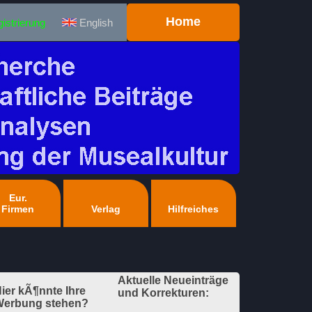
Home
istrierung
English
Eur.
Firmen
Verlag
Hilfreiches
Aktuelle Neueinträge
ier kÃ¶nnte Ihre
und Korrekturen:
erbung stehen?