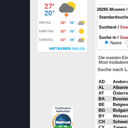
28265 Museen 
Standardsuche
Suchtext /
Sea
Suche in /
Sea
Name
Die meisten Ein
Most institution
Suche nach L
AD
Andorr
AL
Albanie
AT
Österre
BA
Bosnien
BE
Belgien
BG
Bulgari
BY
Weissru
CH
Schweiz
CY
Zypern 