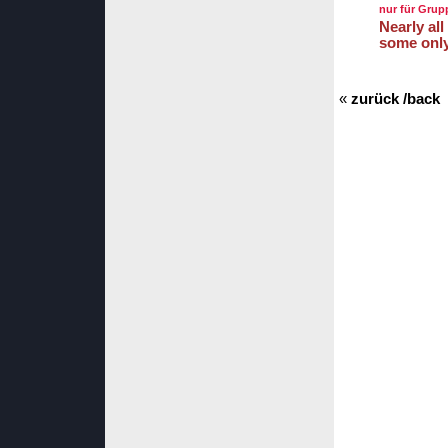
nur für Grup
Nearly al
some only
«
zurück /back