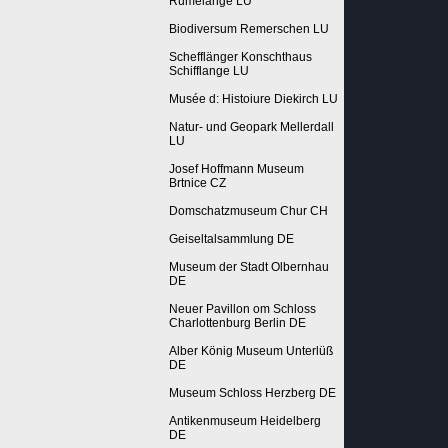
Rumelange LU
Biodiversum Remerschen LU
Schefflänger Konschthaus
Schifflange LU
Musée d: Histoiure Diekirch LU
Natur- und Geopark Mellerdall
LU
Josef Hoffmann Museum
Brtnice CZ
Domschatzmuseum Chur CH
Geiseltalsammlung DE
Museum der Stadt Olbernhau
DE
Neuer Pavillon om Schloss
Charlottenburg Berlin DE
Alber König Museum Unterlüß
DE
Museum Schloss Herzberg DE
Antikenmuseum Heidelberg
DE