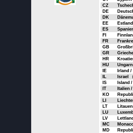
CZ
Tschech
DE
Deutsc
DK
Dänema
EE
Estland
ES
Spanien
FI
Finnlan
FR
Frankre
GB
Großbri
GR
Grieche
HR
Kroatie
HU
Ungarn
IE
Irland /
IL
Israel
(
IS
Island /
IT
Italien /
KO
Republi
LI
Liechte
LT
Litauen 
LU
Luxemb
LV
Lettland
MC
Monac
MD
Republi