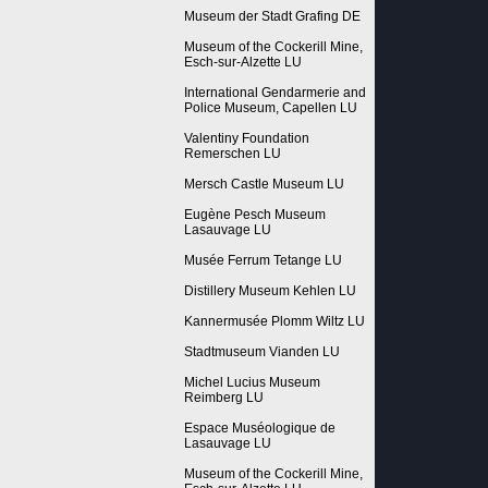
Museum der Stadt Grafing DE
Museum of the Cockerill Mine,
Esch-sur-Alzette LU
International Gendarmerie and
Police Museum, Capellen LU
Valentiny Foundation
Remerschen LU
Mersch Castle Museum LU
Eugène Pesch Museum
Lasauvage LU
Musée Ferrum Tetange LU
Distillery Museum Kehlen LU
Kannermusée Plomm Wiltz LU
Stadtmuseum Vianden LU
Michel Lucius Museum
Reimberg LU
Espace Muséologique de
Lasauvage LU
Museum of the Cockerill Mine,