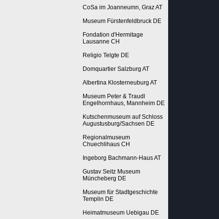
CoSa im Joanneumn, Graz AT
Museum Fürstenfeldbruck DE
Fondation d'Hermitage
Lausanne CH
Religio Telgte DE
Domquartier Salzburg AT
Albertina Klosterneuburg AT
Museum Peter & Traudl
Engelhornhaus, Mannheim DE
Kutschenmuseum auf Schloss
Augustusburg/Sachsen DE
Regionalmuseum
Chuechlihaus CH
Ingeborg Bachmann-Haus AT
Gustav Seitz Museum
Müncheberg DE
Museum für Stadtgeschichte
Templin DE
Heimatmuseum Uebigau DE