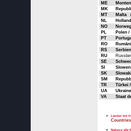
ME
Monten
MK
Republi
MT
Malta
(
NL
Holland
NO
Norweg
PL
Polen /
PT
Portuga
RO
Rumäni
RS
Serbien
RU
Russlan
SE
Schwed
SI
Sloweni
SK
Slowaki
SM
Repubbl
TR
Türkei 
UA
Ukraine
VA
Staat d
Länder mit f
Countries
Nahezu alle 