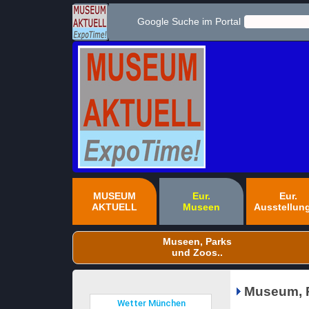
Google Suche im Portal
MUSEUM
Eur.
Eur.
AKTUELL
Museen
Ausstellun
Museen, Parks
und Zoos..
Museum, P