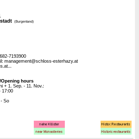
1
stadt
(Burgenland)
02682-7193900
l: management@schloss-esterhazy.at
.at...
/Opening hours
uni + 1. Sep. - 11. Nov.:
- 17:00
 - So