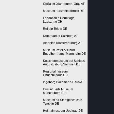
CoSa im Joanneumn, Graz AT
Museum Fürstenfeldbruck DE
Fondation d'Hermitage
Lausanne CH
Religio Telgte DE
Domquartier Salzburg AT
Albertina Klosterneuburg AT
Museum Peter & Traudl
Engelhornhaus, Mannheim DE
Kutschenmuseum auf Schloss
Augustusburg/Sachsen DE
Regionalmuseum
Chuechlihaus CH
Ingeborg Bachmann-Haus AT
Gustav Seitz Museum
Müncheberg DE
Museum für Stadtgeschichte
Templin DE
Heimatmuseum Uebigau DE