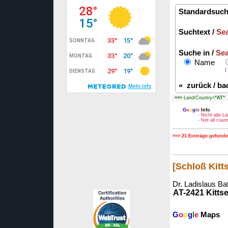
Standardsuch
Suchtext /
Sea
Suche in /
Sea
Name
(
«
zurück / ba
==>
Land/Country=
"AT"
B
G
o
o
g
l
e
Info
- Nicht alle 
- Not all cou
==> 21 Einträge gefunde
[Schloß Kitt
Dr. Ladislaus Ba
AT-2421 Kitts
G
o
o
g
l
e
Maps