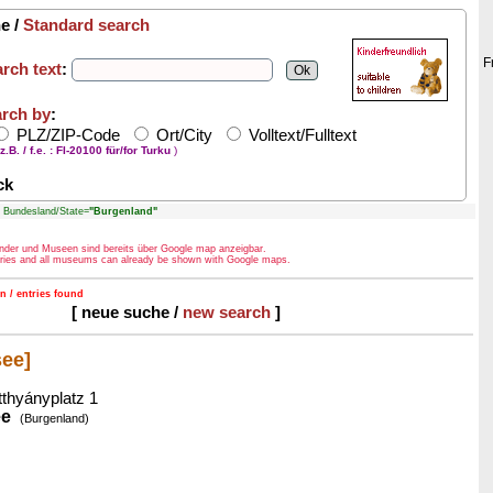
e /
Standard search
F
rch text
:
rch by
:
PLZ/ZIP-Code
Ort/City
Volltext/Fulltext
z.B. / f.e. : FI-20100 für/for Turku
)
ck
undesland/State=
"Burgenland"
Länder und Museen sind bereits über Google map anzeigbar.
ntries and all museums can already be shown with Google maps.
n / entries found
[ neue suche /
new search
]
see]
tthyányplatz 1
ee
(Burgenland)