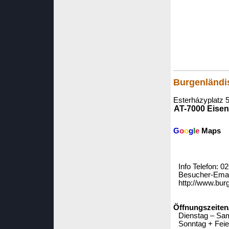
Burgenländi
Esterházyplatz 5
AT-7000 Eisen
G
o
o
g
l
e
Maps
Info Telefon: 
Besucher-Email
http://www.burg
Öffnungszeiten
Dienstag – Sam
Sonntag + Feie