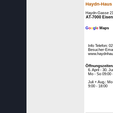
Haydn-Haus
Haydn-Gasse 2
AT-7000 Eisen
G
o
o
g
l
e
Maps
Info Telefon: 
Besucher-Emai
www.haydnhaus
Öffnungszeiten
6. April - 30. J
Mo - So 09:00 
Juli + Aug.: Mo
9:00 - 18:00