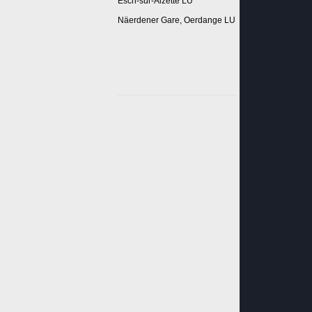
Esch-sur-Alzette LU
Näerdener Gare, Oerdange LU