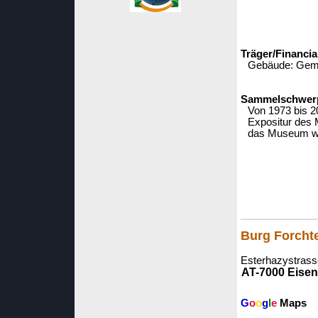
Träger/Financia
Gebäude: Geme
Sammelschwerpu
Von 1973 bis 
Expositur des 
das Museum wei
Burg Forchte
Esterhazystrass
AT-7000 Eisen
G
o
o
g
l
e
Maps