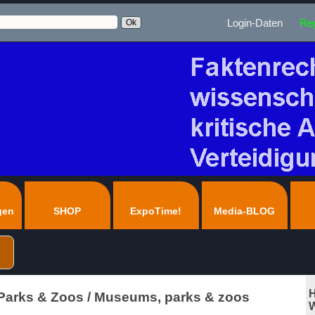
Login-Daten
Reg
gen
SHOP
ExpoTime!
Media-BLOG
H
arks & Zoos / Museums, parks & zoos
W