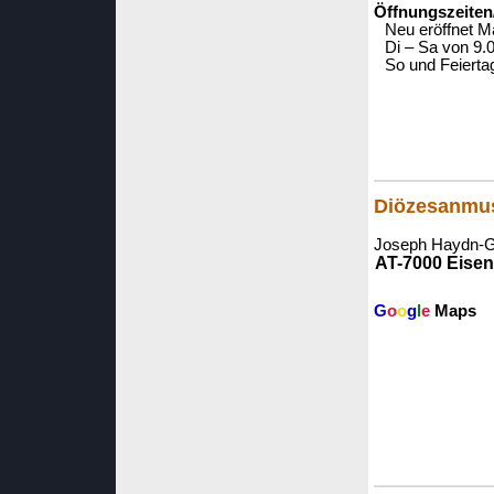
Öffnungszeiten
Neu eröffnet M
Di – Sa von 9.0
So und Feierta
Diözesanmu
Joseph Haydn-
AT-7000 Eisen
G
o
o
g
l
e
Maps