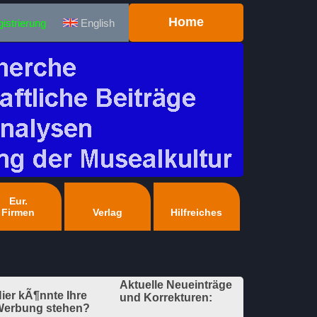
Home
istrierung
English
Eur.
Firmen
Verlag
Hilfreiches
Aktuelle Neueinträge
ier kÃ¶nnte Ihre
und Korrekturen:
erbung stehen?