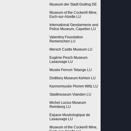
Museum der Stadt Grafing DE
Museum of the Cockerill Mine,
Esch-sur-Alzette LU
International Gendarmerie and
Police Museum, Capellen LU
Valentiny Foundation
Remerschen LU
Mersch Castle Museum LU
Eugène Pesch Museum
Lasauvage LU
Musée Ferrum Tetange LU
Distillery Museum Kehlen LU
Kannermusée Plomm Wiltz LU
Stadtmuseum Vianden LU
Michel Lucius Museum
Reimberg LU
Espace Muséologique de
Lasauvage LU
Museum of the Cockerill Mine,