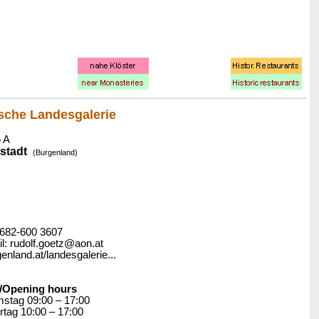
sche Landesgalerie
 A
stadt
(Burgenland)
02682-600 3607
: rudolf.goetz@aon.at
enland.at/landesgalerie...
/Opening hours
stag 09:00 – 17:00
rtag 10:00 – 17:00