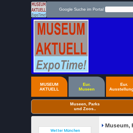
Google Suche im Portal
MUSEUM
Eur.
Eur.
AKTUELL
Museen
Ausstellun
Museen, Parks
und Zoos..
Museum, P