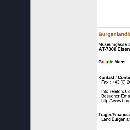
Burgenländ
Museumgasse 1
AT-7000 Eisen
G
o
o
g
l
e
Maps
Kontakt / Conta
Fax.: +43 (0) 
Info Telefon: 
Besucher-Emai
http://www.burg
Träger/Financia
Land Burgenla