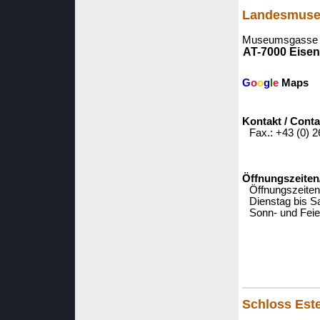
Landesmuse
Museumsgasse 
AT-7000 Eisen
G
o
o
g
l
e
Maps
Kontakt / Conta
Fax.: +43 (0) 
Öffnungszeiten
Öffnungszeiten
Dienstag bis S
Sonn- und Feie
Schloss Est