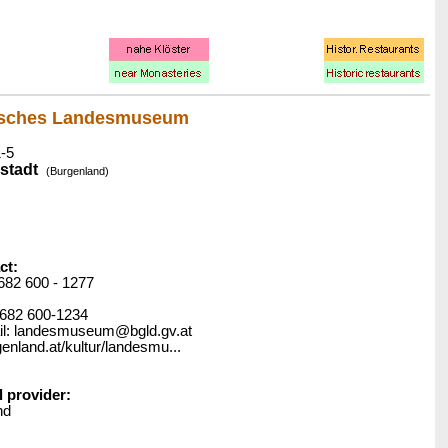
isches Landesmuseum
-5
stadt
(Burgenland)
ct:
2682 600 - 1277
02682 600-1234
l: landesmuseum@bgld.gv.at
enland.at/kultur/landesmu...
l provider:
nd