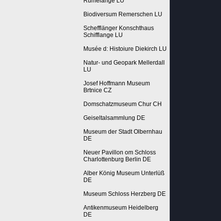
Rumelange LU
Biodiversum Remerschen LU
Schefflänger Konschthaus
Schifflange LU
Musée d: Histoiure Diekirch LU
Natur- und Geopark Mellerdall
LU
Josef Hoffmann Museum
Brtnice CZ
Domschatzmuseum Chur CH
Geiseltalsammlung DE
Museum der Stadt Olbernhau
DE
Neuer Pavillon om Schloss
Charlottenburg Berlin DE
Alber König Museum Unterlüß
DE
Museum Schloss Herzberg DE
Antikenmuseum Heidelberg
DE