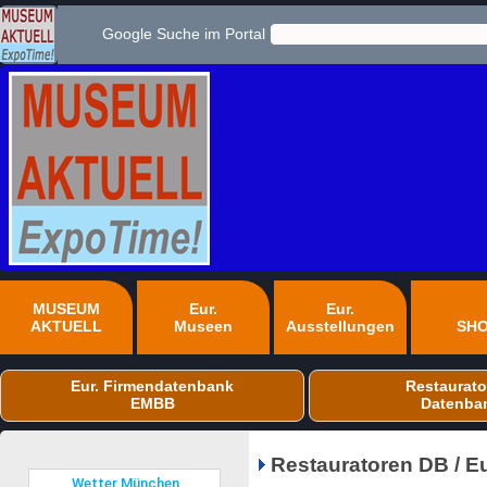
Google Suche im Portal
MUSEUM
Eur.
Eur.
AKTUELL
Museen
Ausstellungen
SH
Eur. Firmendatenbank
Restaurato
EMBB
Datenba
Restauratoren DB / E