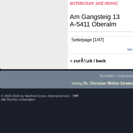
architecture and stone)
Am Gangsteig 13
A-5411 Oberalm
Seite/page [1/47]
«
zurÃ¼ck / back
Kontakt / Impres
Verlag
Dr. Christian Müller-Strate
© 2004-2026 by Manfred Gross Internetservice -
YIPI
Alle Rechte vorbehalten