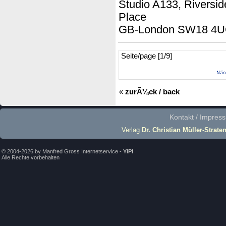
Studio A133, Riversi
Place
GB-London SW18 4
Seite/page [1/9]
«
zurÃ¼ck / back
Kontakt / Impres
Verlag
Dr. Christian Müller-Strate
© 2004-2026 by Manfred Gross Internetservice -
YIPI
Alle Rechte vorbehalten