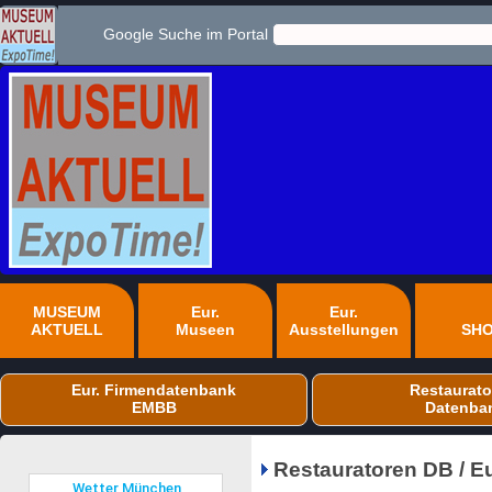
Google Suche im Portal
MUSEUM
Eur.
Eur.
AKTUELL
Museen
Ausstellungen
SH
Eur. Firmendatenbank
Restaurato
EMBB
Datenba
Restauratoren DB / E