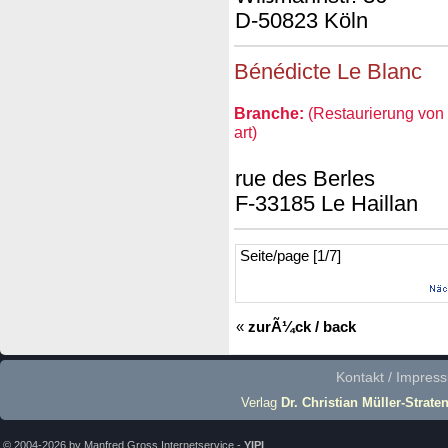
D-50823 Köln
Bénédicte Le Blanc
Branche:
(Restaurierung von 
art)
rue des Berles
F-33185 Le Haillan
Seite/page [1/7]
«
zurÃ¼ck / back
Kontakt / Impres
Verlag
Dr. Christian Müller-Strate
© 2004-2026 by Manfred Gross Internetservice -
YIPI