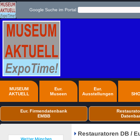
Google Suche im Portal
MUSEUM
Eur.
Eur.
AKTUELL
Museen
Ausstellungen
SH
Eur. Firmendatenbank
Restaurato
EMBB
Datenba
Restauratoren DB / E