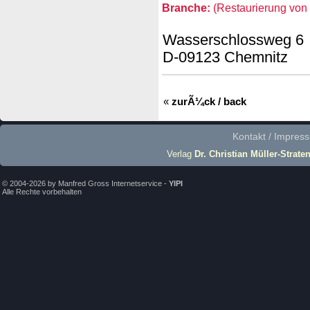
Branche:
(Restaurierung von 
Wasserschlossweg 6
D-09123 Chemnitz
«
zurÃ¼ck / back
Kontakt / Impres
Verlag
Dr. Christian Müller-Strate
© 2004-2026 by Manfred Gross Internetservice -
YIPI
Alle Rechte vorbehalten