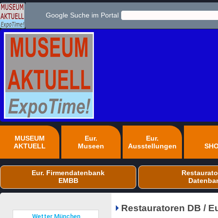
Google Suche im Portal
MUSEUM
Eur.
Eur.
AKTUELL
Museen
Ausstellungen
SH
Eur. Firmendatenbank
Restaurato
EMBB
Datenba
Restauratoren DB / E