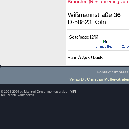
Branche:
(Restaurierung von L
Wißmannstraße 36
D-50823 Köln
Seite/page [2/6]
«
zurÃ¼ck / back
Kontakt / Impres
Verlag
Dr. Christian Müller-Strate
© 2004-2026 by Manfred Gross Internetservice -
YIPI
Alle Rechte vorbehalten