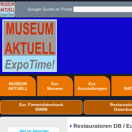
Google Suche im Portal
MUSEUM
Eur.
Eur.
AKTUELL
Museen
Ausstellungen
SH
Eur. Firmendatenbank
Restaurato
EMBB
Datenba
Restauratoren DB / E