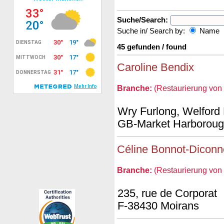
Suche/Search:
Suche in/ Search by:
Name
45 gefunden / found
Caroline Bendix
Branche:
(Restaurierung von L
Wry Furlong, Welford 
GB-Market Harborough
Céline Bonnot-Diconn
Branche:
(Restaurierung von L
235, rue de Corporat
F-38430 Moirans