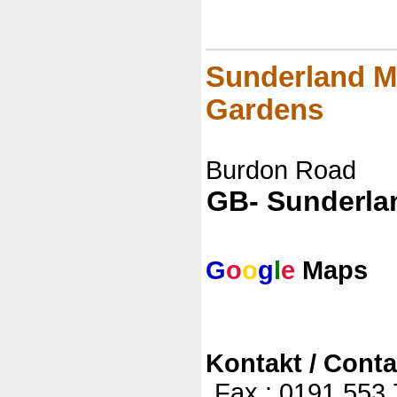
Sunderland M
Gardens
Burdon Road
GB- Sunderla
G
o
o
g
l
e
Maps
Kontakt / Conta
Fax.: 0191 553