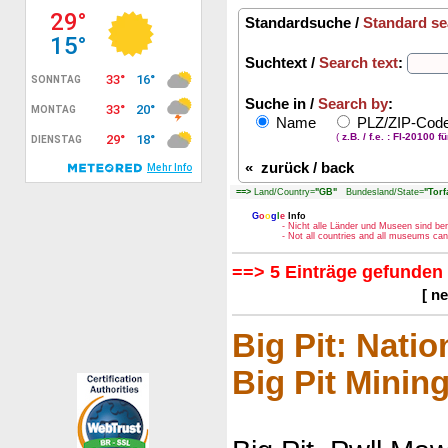
Standardsuche /
Standard se
Suchtext /
Search text
:
Suche in /
Search by
:
Name
PLZ/ZIP-Co
(
z.B. / f.e. : FI-20100 f
«
zurück / back
==>
Land/Country=
"GB"
Bundesland/State=
"Torf
G
o
o
g
l
e
Info
- Nicht alle Länder und Museen sind be
- Not all countries and all museums ca
==> 5 Einträge gefunden 
[ n
Big Pit: Nati
Big Pit Mini