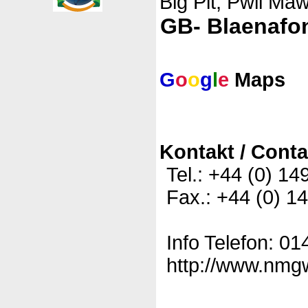
Big Pit, Pwll Ma
GB- Blaenafo
G
o
o
g
l
e
Maps
Kontakt / Conta
Tel.: +44 (0) 14
Fax.: +44 (0) 1
Info Telefon: 0
http://www.nmgw