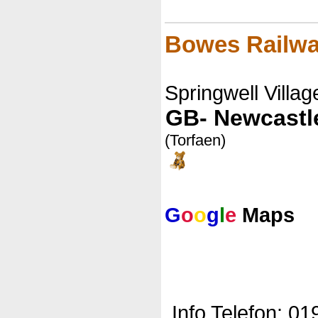
Bowes Railwa
Springwell Villag
GB- Newcastl
(Torfaen)
G
o
o
g
l
e
Maps
Info Telefon: 0