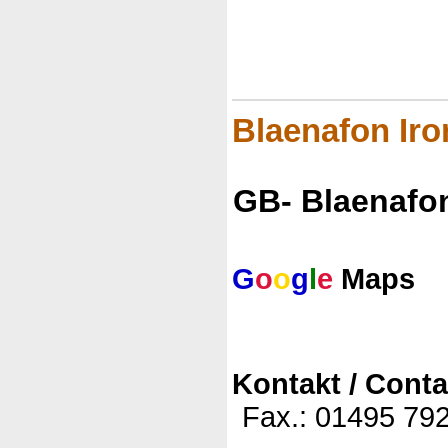
Blaenafon Ir
GB- Blaenafo
G
o
o
g
l
e
Maps
Kontakt / Conta
Fax.: 01495 79