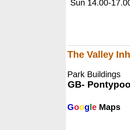
Sun 14.00-17.00
The Valley I
Park Buildings
GB- Pontypoo
G
o
o
g
l
e
Maps