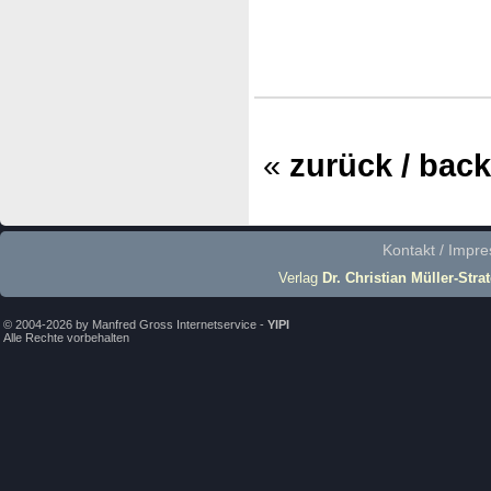
«
zurück / back
Kontakt / Impr
Verlag
Dr. Christian Müller-Stra
© 2004-2026 by Manfred Gross Internetservice -
YIPI
Alle Rechte vorbehalten