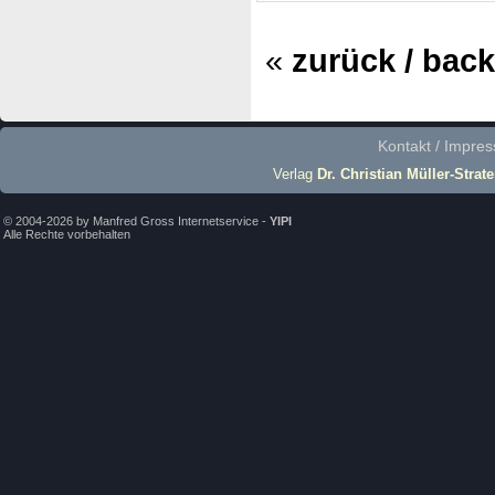
«
zurück / back
Kontakt / Impre
Verlag
Dr. Christian Müller-Strat
© 2004-2026 by Manfred Gross Internetservice -
YIPI
Alle Rechte vorbehalten