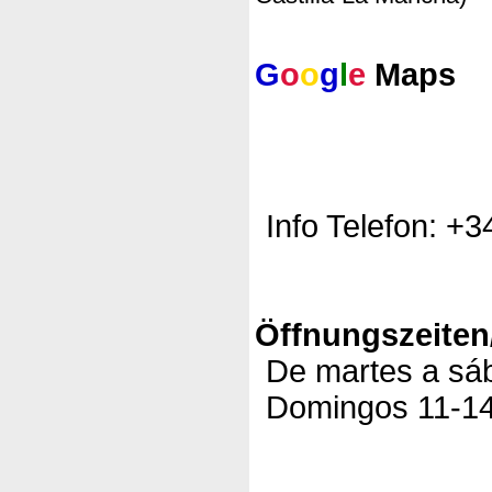
G
o
o
g
l
e
Maps
Info Telefon: +
Öffnungszeiten
De martes a sáb
Domingos 11-14