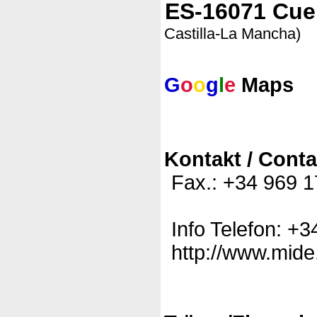
ES-16071 Cu
Castilla-La Mancha)
G
o
o
g
l
e
Maps
Kontakt / Conta
Fax.: +34 969 
Info Telefon: +
http://www.mide.