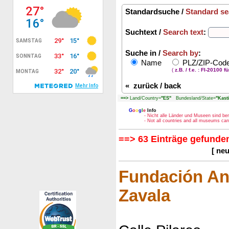
Standardsuche /
Standard se
Suchtext /
Search text
:
Suche in /
Search by
:
Name
PLZ/ZIP-Co
(
z.B. / f.e. : FI-20100 f
«
zurück / back
==>
Land/Country=
"ES"
Bundesland/State=
"Kast
G
o
o
g
l
e
Info
- Nicht alle Länder und Museen sind be
- Not all countries and all museums ca
==> 63 Einträge gefunden
[ ne
Fundación An
Zavala