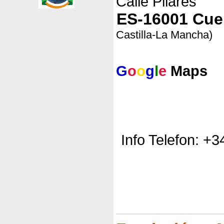
Calle Pilares
ES-16001 Cu
Castilla-La Mancha)
G
o
o
g
l
e
Maps
Info Telefon: +