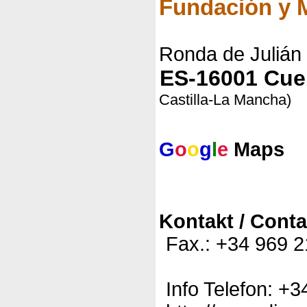
Fundación y 
Ronda de Julián
ES-16001 Cu
Castilla-La Mancha)
G
o
o
g
l
e
Maps
Kontakt / Conta
Fax.: +34 969 2
Info Telefon: +