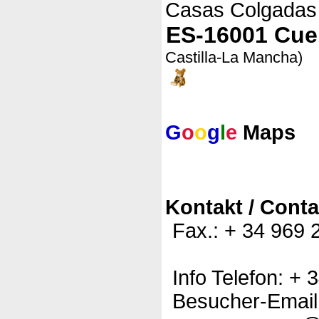
Casas Colgadas
ES-16001 Cu
Castilla-La Mancha)
G
o
o
g
l
e
Maps
Kontakt / Conta
Fax.: + 34 969 
Info Telefon: + 
Besucher-Email