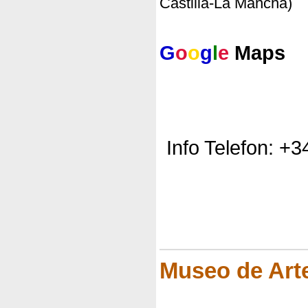
Castilla-La Mancha)
G
o
o
g
l
e
Maps
Info Telefon: +
Museo de Art