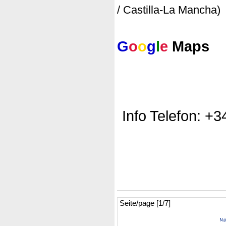
/ Castilla-La Mancha)
G
o
o
g
l
e
Maps
Info Telefon: +
Seite/page [1/7]