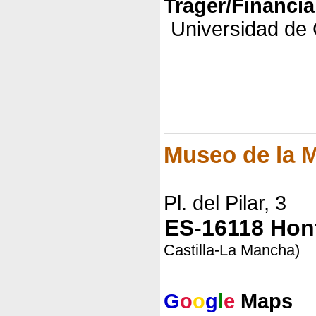
Träger/Financia
Universidad de 
Museo de la 
Pl. del Pilar, 3
ES-16118 Hont
Castilla-La Mancha)
G
o
o
g
l
e
Maps