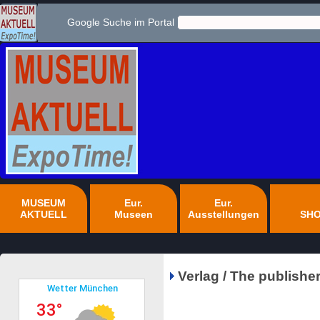
Google Suche im Portal
MUSEUM
Eur.
Eur.
AKTUELL
Museen
Ausstellungen
SH
Verlag / The publishe