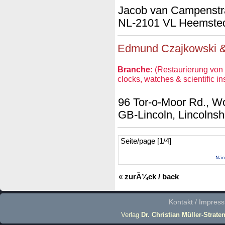
Jacob van Campenstr
NL-2101 VL Heemste
Edmund Czajkowski &
Branche:
(Restaurierung von 
clocks, watches & scientific i
96 Tor-o-Moor Rd., W
GB-Lincoln, Lincolns
Seite/page [1/4]
«
zurÃ¼ck / back
Kontakt / Impres
Verlag
Dr. Christian Müller-Strate