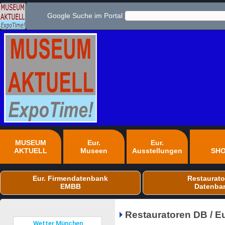
Google Suche im Portal
MUSEUM
Eur.
Eur.
AKTUELL
Museen
Ausstellungen
SH
Eur. Firmendatenbank
Restaurato
EMBB
Datenba
Restauratoren DB / E