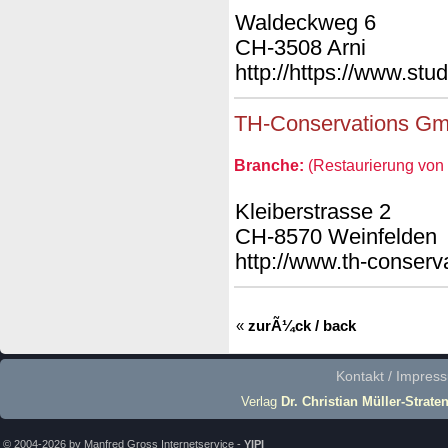
Waldeckweg 6
CH-3508 Arni
http://https://www.stu
TH-Conservations G
Branche:
(Restaurierung von 
Kleiberstrasse 2
CH-8570 Weinfelden
http://www.th-conserv
«
zurÃ¼ck / back
Kontakt / Impres
Verlag
Dr. Christian Müller-Strate
© 2004-2026 by Manfred Gross Internetservice -
YIPI