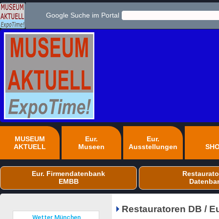
Google Suche im Portal
MUSEUM
Eur.
Eur.
AKTUELL
Museen
Ausstellungen
SH
Eur. Firmendatenbank
Restaurato
EMBB
Datenba
Restauratoren DB / E