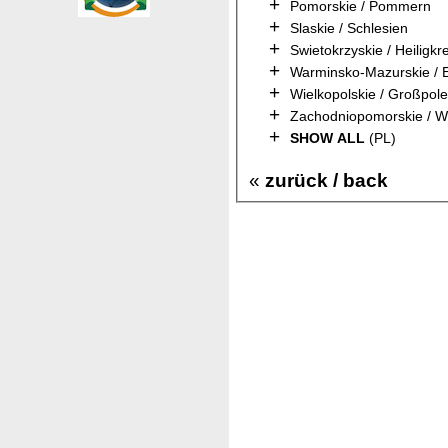
+
Pomorskie / Pommern
+
Slaskie / Schlesien
+
Swietokrzyskie / Heiligkr
+
Warminsko-Mazurskie /
+
Wielkopolskie / Großpol
+
Zachodniopomorskie / 
+
SHOW ALL
(PL)
«
zurück / back