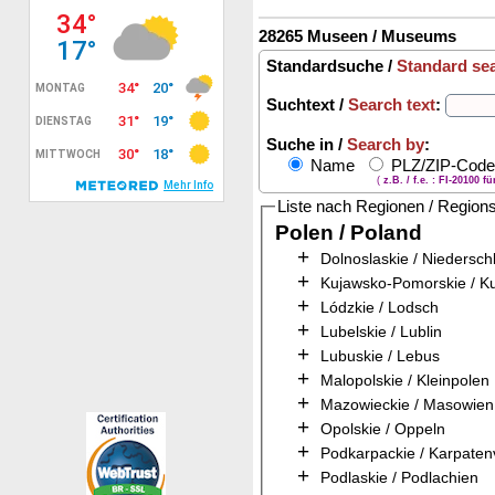
28265 Museen / Museums
Standardsuche /
Standard se
Suchtext /
Search text
:
Suche in /
Search by
:
Name
PLZ/ZIP-Cod
(
z.B. / f.e. : FI-20100 f
Liste nach Regionen / Region
Polen / Poland
+
Dolnoslaskie / Niedersch
+
Kujawsko-Pomorskie / 
+
Lódzkie / Lodsch
+
Lubelskie / Lublin
+
Lubuskie / Lebus
+
Malopolskie / Kleinpolen
+
Mazowieckie / Masowien
+
Opolskie / Oppeln
+
Podkarpackie / Karpaten
+
Podlaskie / Podlachien